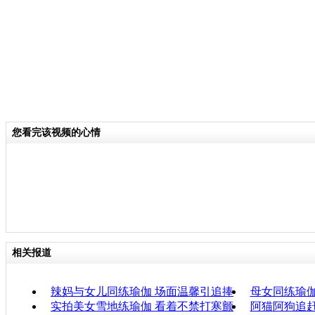
您看完该视频的心情
相关报道
辣妈与女儿同练瑜伽 场面温馨引追捧
母女同练瑜
实拍美女雪地练瑜伽 看着不禁打寒颤
阿猫阿狗追