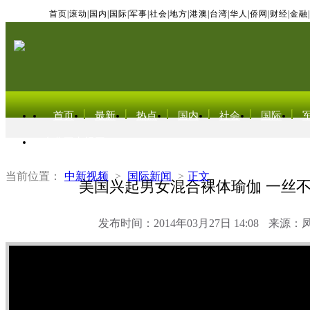
首页
|
滚动
|
国内
|
国际
|
军事
|
社会
|
地方
|
港澳
|
台湾
|
华人
|
侨网
|
财经
|
金融
|
首页
最新
热点
国内
社会
国际
东北亚电视网
当前位置：
中新视频
>
国际新闻
>
正文
美国兴起男女混合裸体瑜伽 一丝
发布时间：2014年03月27日 14:08
来源：