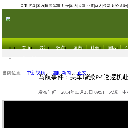
首页
|
滚动
|
国内
|
国际
|
军事
|
社会
|
地方
|
港澳
|
台湾
|
华人
|
侨网
|
财经
|
金融
|
首页
最新
热点
国内
社会
国际
东北亚电视网
当前位置：
中新视频
>
国际新闻
>
正文
马航事件：美军增派P-8巡逻机
发布时间：2014年03月28日 09:51
来源：中