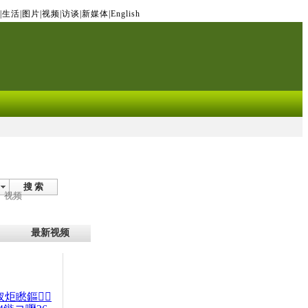
|
生活
|
图片
|
视频
|
访谈
|
新媒体
|
English
搜 索
视频
最新视频
杈炬矁鏂