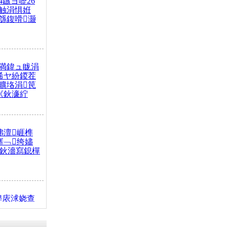
4鏃ヨ嚦26
触涓惧姙
綔鍑嗗灏
満鍏ュ眬涓
浠ヤ紛鍐茬
曠垎涓笢
《鈥濓紵
弗澶崕榫
搴﹁绔嬧
澂鈥濇寫鎴樿
缇庡浗娆查
簹涓庝腑鍥
┾€濓紝鍙嶅
解€斾笢鐩