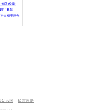
“精彩瞬间”
魔性”起舞
石拼出精美画作
网站地图
|
留言反馈