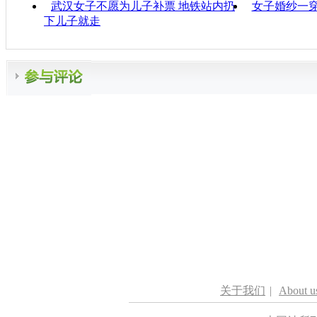
武汉女子不愿为儿子补票 地铁站内扔
女子婚纱一穿
下儿子就走
关于我们
|
About u