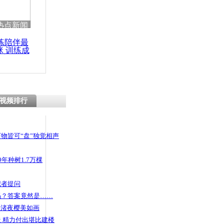
热点新闻
练陪伴最
咪 训练成
功瘦身
视频排行
物皆可“盘”独觉相声
年种树1.7万棵
记者提问
码？答案竟然是……
头渚夜樱美如画
 精力付出堪比建楼