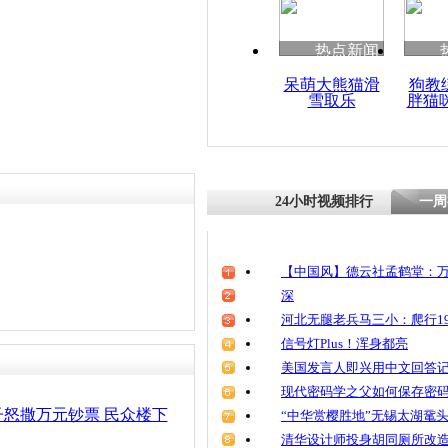
热点新闻
呆萌大熊猫滑
狗教
雪取乐
胖猫
24小时视频排行
一周
【中国风】德云社孟鹤堂：万
深
河北无腿老兵马三小：爬行19
信号灯Plus！浑身都亮
美国发言人即兴用中文回答
现代密码学之父如何保存密
怒撒万元钞票 民众楼下
“中华赏樱胜地”无锡太湖鼋
清华设计师投身胡同厕所改造