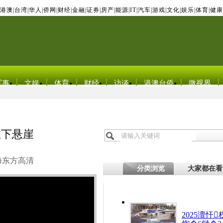
港澳
|
台湾
|
华人
|
侨网
|
财经
|
金融
|
证券
|
房产
|
能源
|
IT
|
汽车
|
游戏
|
文化
|
娱乐
|
体育
|
健康
军事
文娱
体育
财经
访谈
港澳台侨
微视界
推下悬崖
海东方高清
分类浏览
大家都在看
2025澶忓