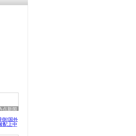
涓ㄥ浗闄呰
褰圭┖鍐涗
-10CE缁
妫€楠岋紝
浗鍏虫敞涓
新婚不快乐
悬崖
热点新闻
醉倒!国外
被配上中
国民乐