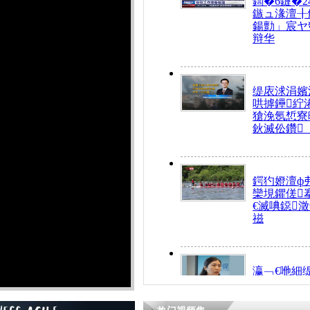
鍧�6鏈�2
鏃ュ湪澶╂
鍚勯」宸ヤ
辩华
缇庡浗涓嬪
哄摢鑸紵
獊浼氬惁寮
鈥滅伀鑽
鍔犳嬁澶ф
欒垷鑺傞
€滅唺鐚
禌
瀛﹁€咃細
€间笢鍗椾
解€滆劚閽
姪鎺ㄤ腑鍥