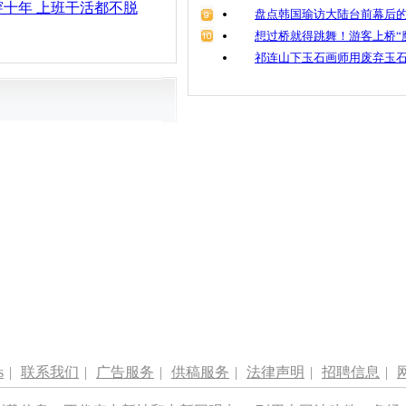
十年 上班干活都不脱
盘点韩国瑜访大陆台前幕后的
想过桥就得跳舞！游客上桥“
祁连山下玉石画师用废弃玉
s
|
联系我们
|
广告服务
|
供稿服务
|
法律声明
|
招聘信息
|