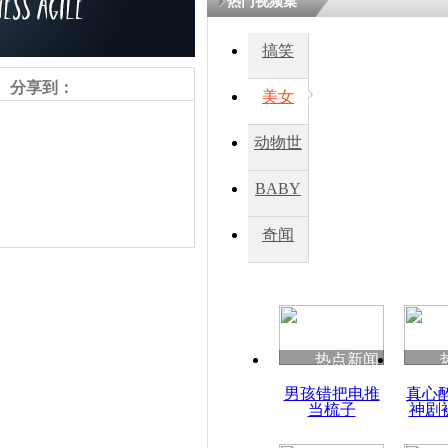
热门视频集
熷悎浣� 
瘑灞€
搞笑
分享到：
美女
娉板浗閫€
笂灏嗭細姝�
动物世
忓彈瀹炴垬
鍚稿紩澶氬
界
ㄤ笘鐣岃
BABY
秀
奇闻
美国女子因
将丈夫推下
责任编辑：【
周雨辰
】
热点新闻
男孩错把电推
真心
当梳子
神剧