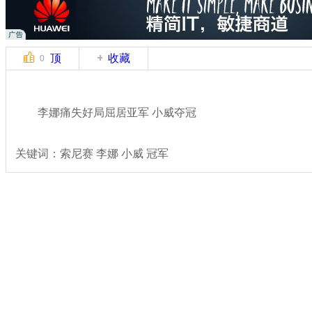
顶
收藏
0
李娜痛失好局屈居亚军 小威夺冠
关键词：索尼赛 李娜 小威 冠军
分类名称：
体坛风云