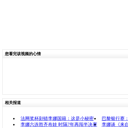
您看完该视频的心情
相关报道
法网奖杯刻错李娜国籍：这是小秘密
巴黎银行赛
李娜六连胜齐布娃 时隔7年再闯半决赛
李娜谈《来自