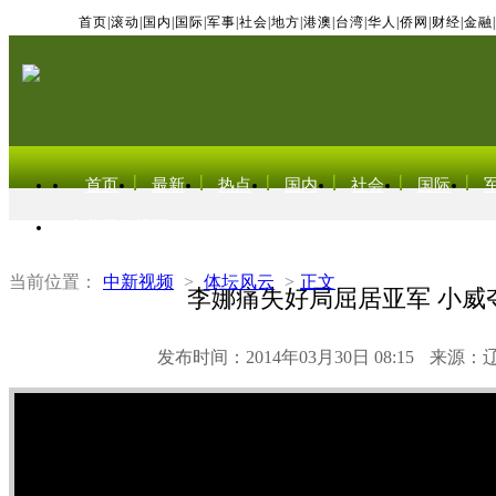
首页
|
滚动
|
国内
|
国际
|
军事
|
社会
|
地方
|
港澳
|
台湾
|
华人
|
侨网
|
财经
|
金融
|
首页
最新
热点
国内
社会
国际
东北亚电视网
当前位置：
中新视频
>
体坛风云
>
正文
李娜痛失好局屈居亚军 小威
发布时间：2014年03月30日 08:15
来源：