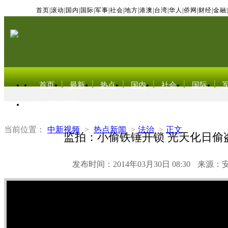
首页
|
滚动
|
国内
|
国际
|
军事
|
社会
|
地方
|
港澳
|
台湾
|
华人
|
侨网
|
财经
|
金融
|
首页
最新
热点
国内
社会
国际
东北亚电视网
当前位置：
中新视频
>
热点新闻
>
法治
>
正文
监拍：小偷铁锤开锁 光天化日偷
发布时间：2014年03月30日 08:30
来源：