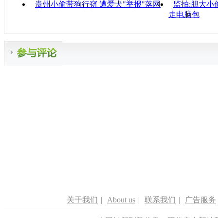
贵州小偷带狗行窃 遭爱犬"举报"落网
监拍:胆大小
走电脑包
关于我们
|
About us
|
联系我们
|
广告服务