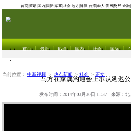
首页
|
滚动
|
国内
|
国际
|
军事
|
社会
|
地方
|
港澳
|
台湾
|
华人
|
侨网
|
财经
|
金融
|
首页
最新
热点
国内
社会
国际
东北亚电视网
当前位置：
中新视频
>
热点新闻
>
社会
>
正文
马方在家属沟通会上承认延迟公
发布时间：2014年03月30日 11:37
来源：北