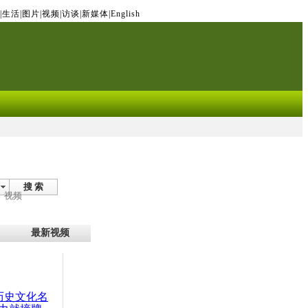
|
生活
|
图片
|
视频
|
访谈
|
新媒体
|
English
搜 索
视频
最新视频
：历史文化名