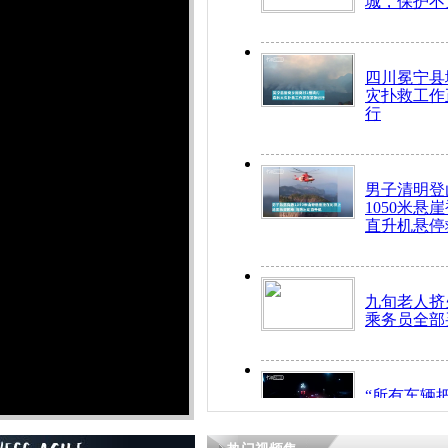
城，保护不
四川冕宁县
灾扑救工作
行
男子清明登
1050米悬
直升机悬停
九旬老人挤
乘务员全部
“所有车辆
开！”儿童
警急速救助