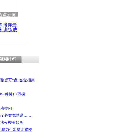
 哀思悼忠
热点新闻
练陪伴最
咪 训练成
功瘦身
站：天价红
视频排行
物皆可“盘”独觉相声
年种树1.7万棵
记者提问
码？答案竟然是……
头渚夜樱美如画
 精力付出堪比建楼