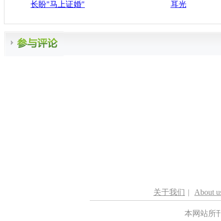
长盼"马上证婚"
耳光
关于我们
|
About u
本网站所