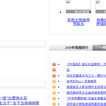
清明祭英烈
魂
热点新闻
呆萌大熊猫滑
狗教
雪取乐
胖猫
暗访相亲网
娘收费高昂
24小时视频排行
一周
【中国风】德云社孟鹤堂：万
深
河北无腿老兵马三小：爬行19
信号灯Plus！浑身都亮
美国发言人即兴用中文回答
现代密码学之父如何保存密
“搓”出爱情火花
“中华赏樱胜地”无锡太湖鼋
女汉子” 女子当场扇闺蜜
清华设计师投身胡同厕所改造