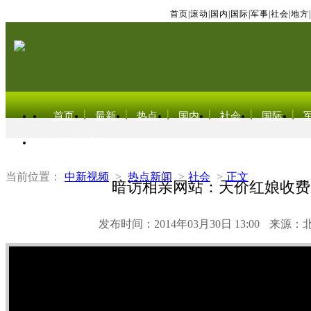
首页
|
滚动
|
国内
|
国际
|
军事
|
社会
|
地方
|
首页
最新
热点
国内
社会
国际
东北亚电视网
当前位置：
中新视频
>
热点新闻
>
社会
>
正文
暗访相亲网站：天价红娘收费
发布时间：2014年03月30日 13:00
来源：