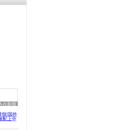
残疾男子因
砸银行
千年传统习
众为娥皇女
行被查情绪
回答崩溃原
热点新闻
乡上万人欢
醉倒!国外
节
被配上中
国民乐