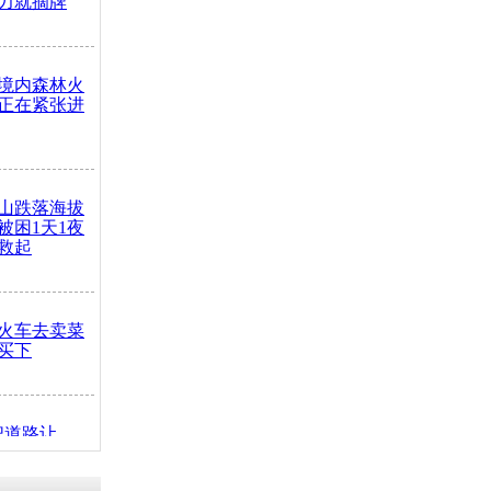
力就摘牌
境内森林火
正在紧张进
山跌落海拔
崖被困1天1夜
救起
火车去卖菜
买下
把道路让
突发疾病交