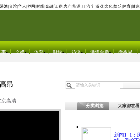
港澳
|
台湾
|
华人
|
侨网
|
财经
|
金融
|
证券
|
房产
|
能源
|
IT
|
汽车
|
游戏
|
文化
|
娱乐
|
体育
|
健康
军事
文娱
体育
财经
访谈
港澳台侨
微视界
高昂
北京高清
分类浏览
大家都在看
新闻1+1