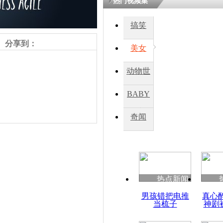
热门视频集
搞笑
四川一精神
病发持大锤
分享到：
美女
动物世
探访传承四
俗：近万民
界
BABY
英省亲送行
秀
奇闻
小伙骑车逆
崩溃 网上
因
责任编辑：【
杜海涛
】
热点新闻
四川兴文苗
男孩错把电推
真心
度苗族花山
当梳子
神剧