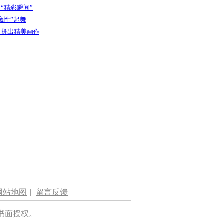
“精彩瞬间”
魔性”起舞
石拼出精美画作
网站地图
|
留言反馈
书面授权。