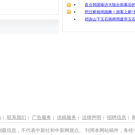
盘点韩国瑜访大陆台前幕后的
想过桥就得跳舞！游客上桥“
祁连山下玉石画师用废弃玉
s
|
联系我们
|
广告服务
|
供稿服务
|
法律声明
|
招聘信息
|
刊载信息，不代表中新社和中新网观点。 刊用本网站稿件，务经