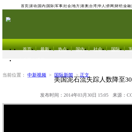
首页
|
滚动
|
国内
|
国际
|
军事
|
社会
|
地方
|
港澳
|
台湾
|
华人
|
侨网
|
财经
|
金融
|
首页
最新
热点
国内
社会
国际
东北亚电视网
当前位置：
中新视频
>
国际新闻
>
正文
美国泥石流失踪人数降至3
发布时间：2014年03月30日 15:05
来源：C