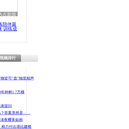
热点新闻
练陪伴最
咪 训练成
功瘦身
视频排行
物皆可“盘”独觉相声
年种树1.7万棵
记者提问
码？答案竟然是……
头渚夜樱美如画
 精力付出堪比建楼