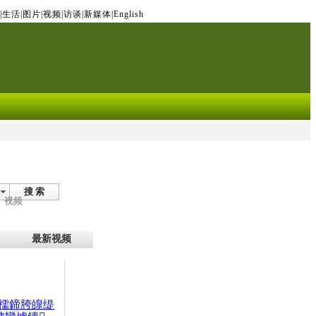
|
生活
|
图片
|
视频
|
访谈
|
新媒体
|
English
搜 索
视频
最新视频
檽鍗胯皥缇