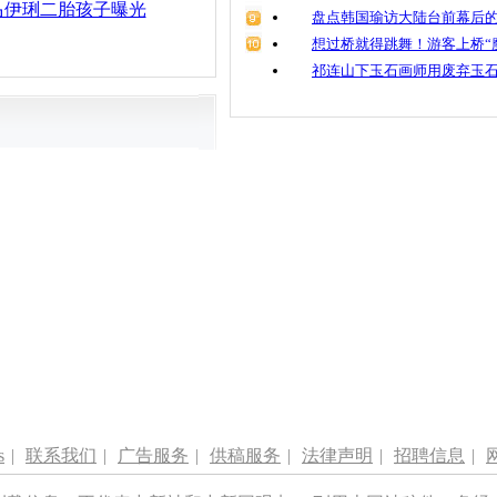
马伊琍二胎孩子曝光
盘点韩国瑜访大陆台前幕后的
想过桥就得跳舞！游客上桥“
祁连山下玉石画师用废弃玉
s
|
联系我们
|
广告服务
|
供稿服务
|
法律声明
|
招聘信息
|