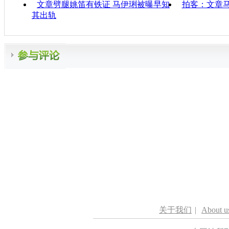
文章劈腿姚笛有铁证 马伊琍被曝早知
拍客：文章
其出轨
关于我们
|
About u