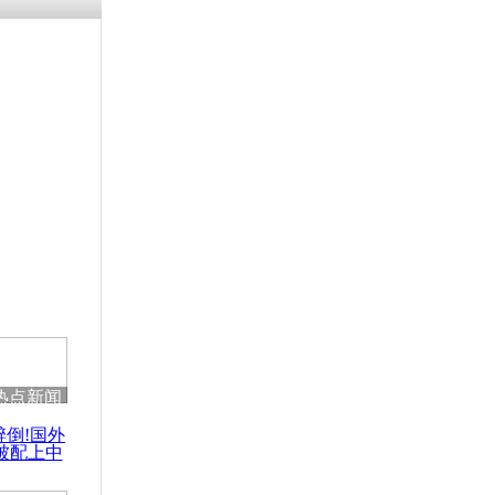
热点新闻
醉倒!国外
被配上中
国民乐