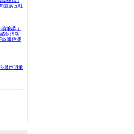
榫欒櫨鏄
句氦宸ュ叿
€濆埌鍙ょ
拌繘鈥滀功
笀鈥濈殑濂
今晨声明承