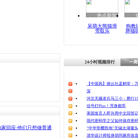
热点新闻
呆萌大熊猫滑
狗教
雪取乐
胖猫
24小时视频排行
一周
【中国风】德云社孟鹤堂：万
深
河北无腿老兵马三小：爬行19
信号灯Plus！浑身都亮
美国发言人即兴用中文回答
现代密码学之父如何保存密
家回应:他们只想做普通
“中华赏樱胜地”无锡太湖鼋
清华设计师投身胡同厕所改造