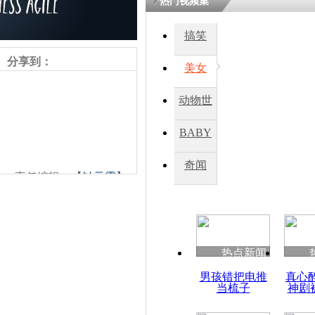
热门视频集
搞笑
分享到：
美女
动物世
界
BABY
秀
奇闻
责任编辑：【
钟元霞
】
热点新闻
男孩错把电推
真心
当梳子
神剧