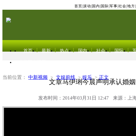
首页
|
滚动
|
国内
|
国际
|
军事
|
社会
|
地方
|
首页
最新
热点
国内
社会
国际
东北亚电视网
当前位置：
中新视频
>
文娱前线
>
娱乐
>
正文
文章马伊琍今晨声明承认婚姻
发布时间：2014年03月31日 12:47
来源：上