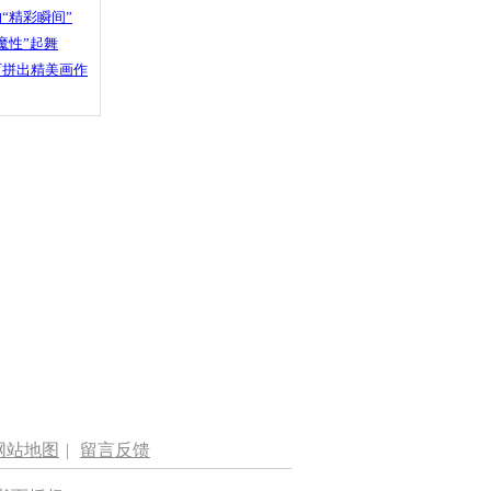
“精彩瞬间”
魔性”起舞
石拼出精美画作
网站地图
|
留言反馈