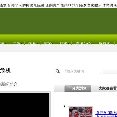
港澳
|
台湾
|
华人
|
侨网
|
财经
|
金融
|
证券
|
房产
|
能源
|
IT
|
汽车
|
游戏
|
文化
|
娱乐
|
体育
|
健康
军事
文娱
体育
财经
访谈
港澳台侨
微视界
危机
海新闻综合
分类浏览
大家都在看
瀵兼紨闄堟