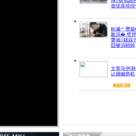
庨锛氬皬
畬缇庣殑绀
鈥滅┛瓒娾
敾涓� 璧
鐢诲鍒跺
囧够涓栫晫
文章马伊琍
认婚姻危机