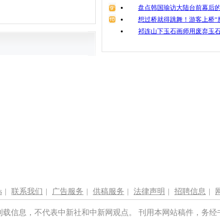
盘点韩国瑜访大陆台前幕后的
想过桥就得跳舞！游客上桥“
祁连山下玉石画师用废弃玉
s
|
联系我们
|
广告服务
|
供稿服务
|
法律声明
|
招聘信息
|
刊载信息，不代表中新社和中新网观点。 刊用本网站稿件，务经