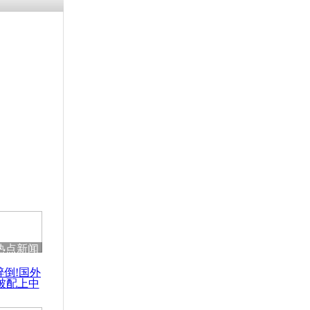
热点新闻
醉倒!国外
被配上中
国民乐