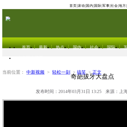
首页
|
滚动
|
国内
|
国际
|
军事
|
社会
|
地方
|
首页
最新
热点
国内
社会
国际
东北亚电视网
当前位置：
中新视频
>
轻松一刻
>
搞笑
>
正文
奇葩拔牙大盘点
发布时间：2014年03月31日 13:25
来源：上