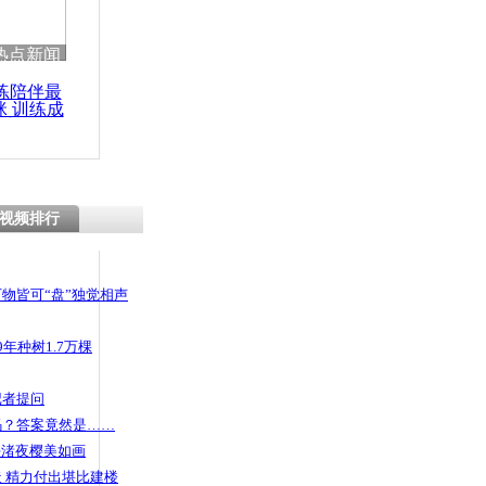
热点新闻
练陪伴最
咪 训练成
功瘦身
视频排行
物皆可“盘”独觉相声
年种树1.7万棵
记者提问
码？答案竟然是……
头渚夜樱美如画
 精力付出堪比建楼