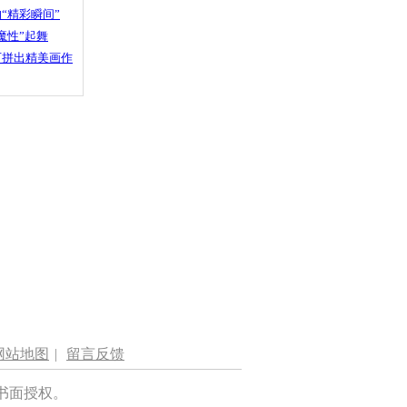
“精彩瞬间”
魔性”起舞
石拼出精美画作
网站地图
|
留言反馈
书面授权。