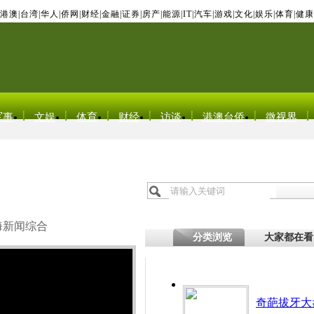
港澳
|
台湾
|
华人
|
侨网
|
财经
|
金融
|
证券
|
房产
|
能源
|
IT
|
汽车
|
游戏
|
文化
|
娱乐
|
体育
|
健康
军事
文娱
体育
财经
访谈
港澳台侨
微视界
海新闻综合
分类浏览
大家都在看
奇葩拔牙大