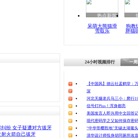
热点新闻
呆萌大熊猫滑
狗教
雪取乐
胖猫
24小时视频排行
一周
【中国风】德云社孟鹤堂：万
深
河北无腿老兵马三小：爬行19
信号灯Plus！浑身都亮
美国发言人即兴用中文回答
现代密码学之父如何保存密
纠纷 女子疑遭对方拔牙
“中华赏樱胜地”无锡太湖鼋
发射火箭自己拔牙
清华设计师投身胡同厕所改造