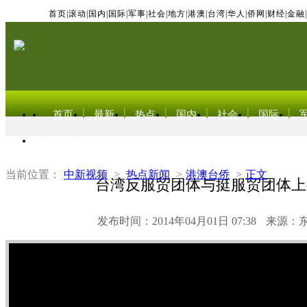
首页
|
滚动
|
国内
|
国际
|
军事
|
社会
|
地方
|
港澳
|
台湾
|
华人
|
侨网
|
财经
|
金融
|
首页
最新
热点
国内
社会
国际
东北亚电视网
当前位置：
中新视频
>
热点新闻
>
港澳台侨
>
正文
台湾反服贸团体与挺服贸团体上
发布时间：2014年04月01日 07:38
来源：