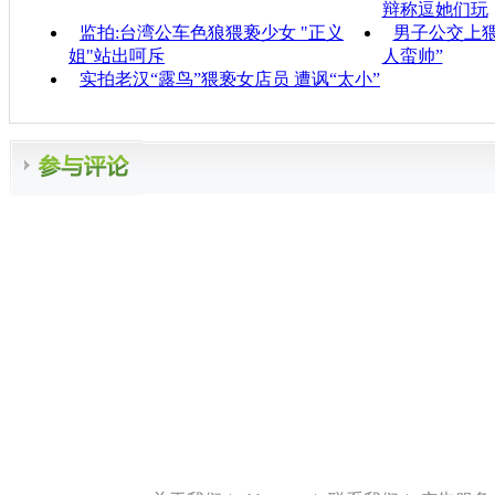
辩称逗她们玩
监拍:台湾公车色狼猥亵少女 "正义
男子公交上猥
姐"站出呵斥
人蛮帅”
实拍老汉“露鸟”猥亵女店员 遭讽“太小”