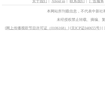
关于我们
|
About us
|
联系我们
|
广告服务
本网站所刊载信息，不代表中新社
未经授权禁止转载、摘编、
[
网上传播视听节目许可证（0106168）
] [
京ICP证040655号
] 