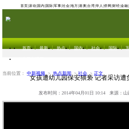
首页
|
滚动
|
国内
|
国际
|
军事
|
社会
|
地方
|
港澳
|
台湾
|
华人
|
侨网
|
财经
|
金融
|
首页
最新
热点
国内
社会
国际
东北亚电视网
当前位置：
中新视频
>
热点新闻
>
社会
>
正文
女孩遭幼儿园保安猥亵 记者采访遭
发布时间：2014年04月01日 10:14
来源：山