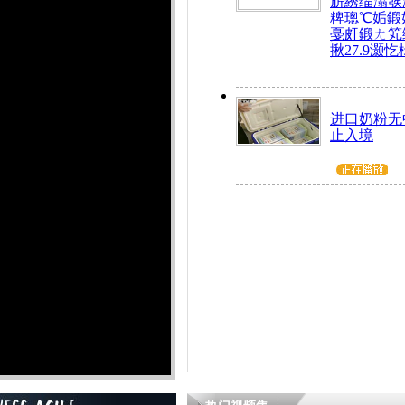
旂綉缁滃彂
粺璁℃姤鍛
戞皯鍛ㄤ笂
揪27.9灏忔
进口奶粉无
止入境