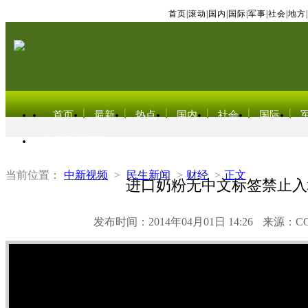
首页
|
滚动
|
国内
|
国际
|
军事
|
社会
|
地方
|
首页
最新
热点
国内
社会
国际
东北亚电视网
当前位置：
中新视频
>
民生新闻
>
财经
>
正文
进口奶粉无中文标签禁止入
发布时间：2014年04月01日 14:26
来源：C