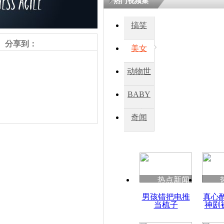
热门视频集
搞笑
分享到：
美女
动物世
界
BABY
秀
奇闻
责任编辑：【
杜海涛
】
热点新闻
男孩错把电推
真心
当梳子
神剧