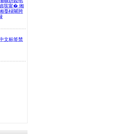
灞曠姸鍐电
婂彂甯� 缃
缃戞椂闀胯
椂
中文标签禁