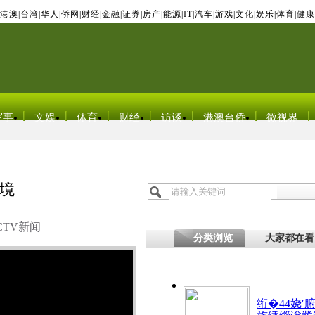
港澳
|
台湾
|
华人
|
侨网
|
财经
|
金融
|
证券
|
房产
|
能源
|
IT
|
汽车
|
游戏
|
文化
|
娱乐
|
体育
|
健康
军事
文娱
体育
财经
访谈
港澳台侨
微视界
境
CTV新闻
分类浏览
大家都在看
绗�44娆′