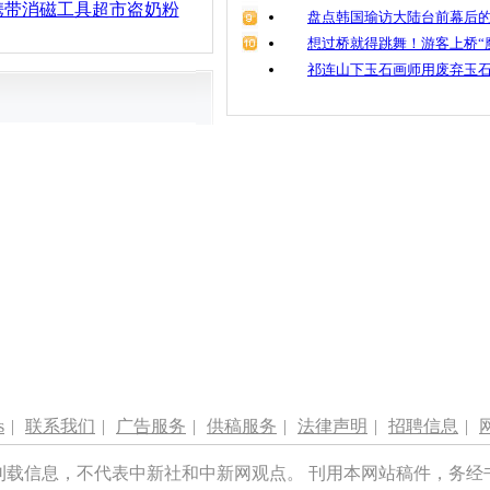
携带消磁工具超市盗奶粉
盘点韩国瑜访大陆台前幕后的
想过桥就得跳舞！游客上桥“
祁连山下玉石画师用废弃玉
s
|
联系我们
|
广告服务
|
供稿服务
|
法律声明
|
招聘信息
|
刊载信息，不代表中新社和中新网观点。 刊用本网站稿件，务经