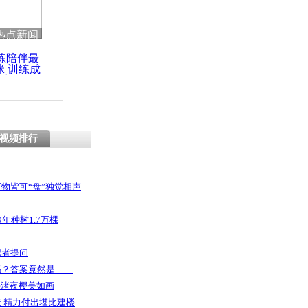
热点新闻
练陪伴最
咪 训练成
功瘦身
视频排行
物皆可“盘”独觉相声
年种树1.7万棵
记者提问
码？答案竟然是……
头渚夜樱美如画
 精力付出堪比建楼