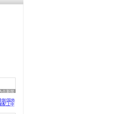
热点新闻
醉倒!国外
被配上中
国民乐