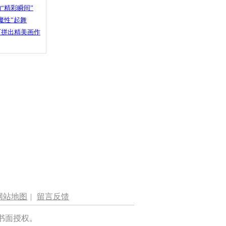
“精彩瞬间”
魔性”起舞
石拼出精美画作
网站地图
|
留言反馈
书面授权。