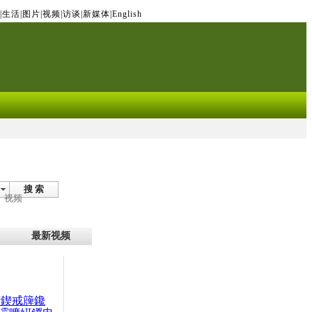
|
生活
|
图片
|
视频
|
访谈
|
新媒体
|
English
搜 索
视频
最新视频
腑鍥戒簰鑱