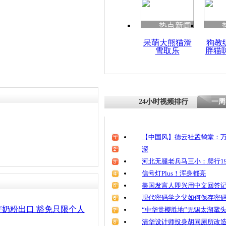
热点新闻
呆萌大熊猫滑
狗教
雪取乐
胖猫
24小时视频排行
一周
【中国风】德云社孟鹤堂：万
深
河北无腿老兵马三小：爬行19
信号灯Plus！浑身都亮
美国发言人即兴用中文回答
现代密码学之父如何保存密
奶粉出口 豁免只限个人
“中华赏樱胜地”无锡太湖鼋
清华设计师投身胡同厕所改造