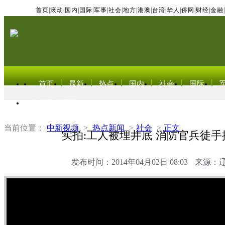
首页
|
滚动
|
国内
|
国际
|
军事
|
社会
|
地方
|
港澳
|
台湾
|
华人
|
侨网
|
财经
|
金融
|
首页
最新
热点
国内
社会
国际
东北亚电视网
当前位置：
中新视频
>
热点新闻
>
社会
>
正文
实拍:工人被埋井底 消防官兵徒手
发布时间：2014年04月02日 08:03
来源：