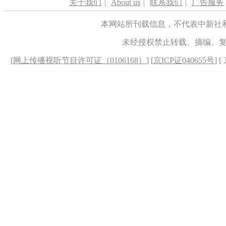
关于我们
|
About us
|
联系我们
|
广告服务
本网站所刊载信息，不代表中新社
未经授权禁止转载、摘编、
[
网上传播视听节目许可证（0106168）
] [
京ICP证040655号
] 