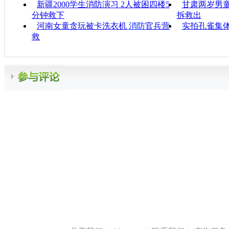
新疆2000学生消防演习 2人被困四楼5
甘肃两岁男
分钟救下
拆救出
河南女童贪玩被卡洗衣机
消防
官兵营
实拍孔雀集体
救