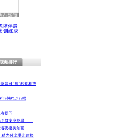
热点新闻
练陪伴最
咪 训练成
功瘦身
视频排行
物皆可“盘”独觉相声
年种树1.7万棵
记者提问
码？答案竟然是……
头渚夜樱美如画
 精力付出堪比建楼