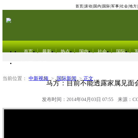
首页
|
滚动
|
国内
|
国际
|
军事
|
社会
|
地方
|
首页
最新
热点
国内
社会
国际
东北亚电视网
当前位置：
中新视频
>
国际新闻
>
正文
马方：目前不能透露家属见面
发布时间：2014年04月03日 07:55
来源：C