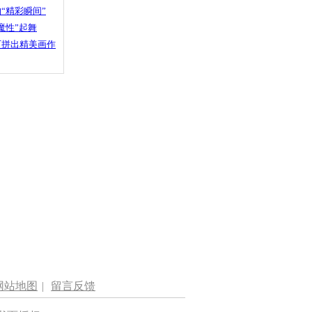
“精彩瞬间”
魔性”起舞
石拼出精美画作
网站地图
|
留言反馈