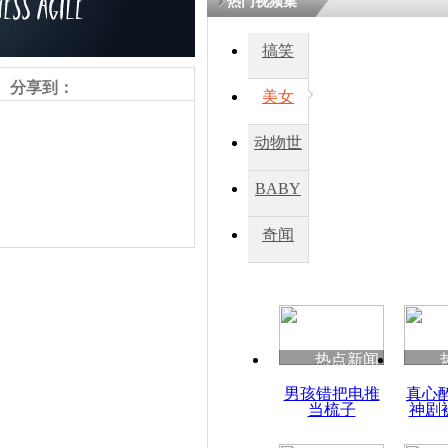
热门视频集
熷悎浣� 
瘑灞€
搞笑
分享到：
美女
娉板浗閫€
笂灏嗭細姝�
动物世
忓彈瀹炴垬
鍚稿紩澶氬
界
ㄤ笘鐣岃
BABY
秀
奇闻
马方：目前
属见面会细
热点新闻
责任编辑：【
杜海涛
】
男孩错把电推
真心
当梳子
神剧