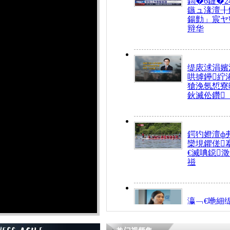
鍧�6鏈�2
鏃ュ湪澶╂
鍚勯」宸ヤ
辩华
缇庡浗涓嬪
哄摢鑸紵
獊浼氬惁寮
鈥滅伀鑽
鍔犳嬁澶ф
欒垷鑺傞
€滅唺鐚
禌
瀛﹁€咃細
€间笢鍗椾
解€滆劚閽
姪鎺ㄤ腑鍥