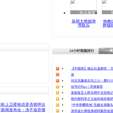
热点新闻
呆萌大熊猫滑
狗教
雪取乐
胖猫
24小时视频排行
一周
【中国风】德云社孟鹤堂：万
深
河北无腿老兵马三小：爬行19
信号灯Plus！浑身都亮
美国发言人即兴用中文回答
现代密码学之父如何保存密
查机上卫星电话是否曾呼出
“中华赏樱胜地”无锡太湖鼋
行新闻发布会：决不放弃搜
清华设计师投身胡同厕所改造