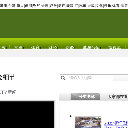
港澳
|
台湾
|
华人
|
侨网
|
财经
|
金融
|
证券
|
房产
|
能源
|
IT
|
汽车
|
游戏
|
文化
|
娱乐
|
体育
|
健康
军事
文娱
体育
财经
访谈
港澳台侨
微视界
会细节
CTV新闻
分类浏览
大家都在看
2025澶忓