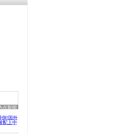
涓ㄥ浗闄呰
褰圭┖鍐涗
-10CE缁
妫€楠岋紝
浗鍏虫敞涓
不能透露家
节
热点新闻
醉倒!国外
被配上中
国民乐