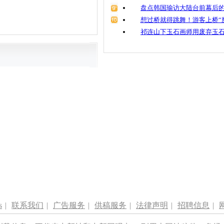
盘点韩国瑜访大陆台前幕后的
想过桥就得跳舞！游客上桥“
祁连山下玉石画师用废弃玉
s
|
联系我们
|
广告服务
|
供稿服务
|
法律声明
|
招聘信息
|