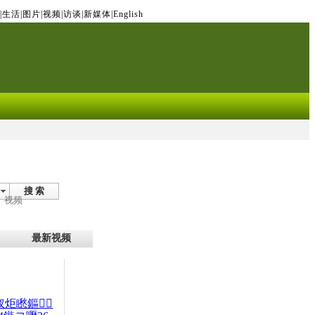
|
生活
|
图片
|
视频
|
访谈
|
新媒体
|
English
搜 索
视频
最新视频
杈炬矁鏂