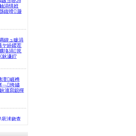
4鏃ヨ嚦26
触涓惧姙
綔鍑嗗灏
満鍏ュ眬涓
浠ヤ紛鍐茬
曠垎涓笢
《鈥濓紵
弗澶崕榫
搴﹁绔嬧
澂鈥濇寫鎴樿
缇庡浗娆查
簹涓庝腑鍥
┾€濓紝鍙嶅
解€斾笢鐩