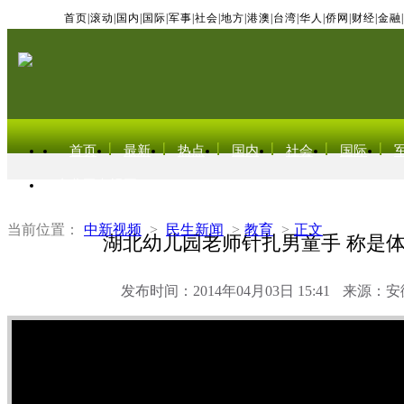
首页
|
滚动
|
国内
|
国际
|
军事
|
社会
|
地方
|
港澳
|
台湾
|
华人
|
侨网
|
财经
|
金融
|
首页
最新
热点
国内
社会
国际
东北亚电视网
当前位置：
中新视频
>
民生新闻
>
教育
>
正文
湖北幼儿园老师针扎男童手 称是
发布时间：2014年04月03日 15:41
来源：安