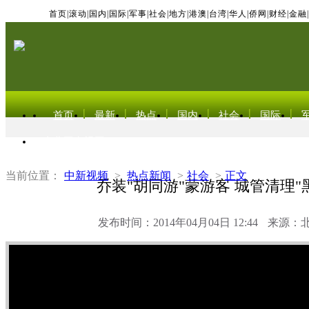
首页
|
滚动
|
国内
|
国际
|
军事
|
社会
|
地方
|
港澳
|
台湾
|
华人
|
侨网
|
财经
|
金融
|
首页
最新
热点
国内
社会
国际
东北亚电视网
当前位置：
中新视频
>
热点新闻
>
社会
>
正文
乔装"胡同游"蒙游客 城管清理"
发布时间：2014年04月04日 12:44
来源：