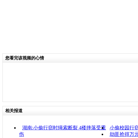
您看完该视频的心情
相关报道
湖南:小偷行窃时绳索断裂 4楼摔落受重
小偷校园行窃
伤
劫匪抢得万元