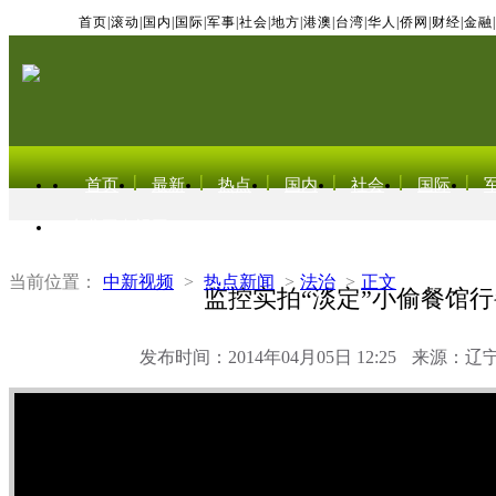
首页
|
滚动
|
国内
|
国际
|
军事
|
社会
|
地方
|
港澳
|
台湾
|
华人
|
侨网
|
财经
|
金融
|
首页
最新
热点
国内
社会
国际
东北亚电视网
当前位置：
中新视频
>
热点新闻
>
法治
>
正文
监控实拍“淡定”小偷餐馆行
发布时间：2014年04月05日 12:25
来源：辽