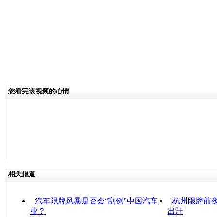
您看完该视频的心情
相关报道
汽车限牌风暴是否会“刮倒”中国汽车
杭州限牌前夜
业？
出汗