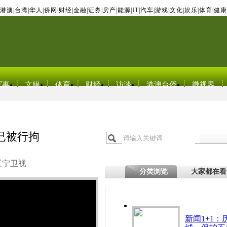
港澳
|
台湾
|
华人
|
侨网
|
财经
|
金融
|
证券
|
房产
|
能源
|
IT
|
汽车
|
游戏
|
文化
|
娱乐
|
体育
|
健康
军事
文娱
体育
财经
访谈
港澳台侨
微视界
 已被行拘
辽宁卫视
分类浏览
大家都在看
新闻1+1