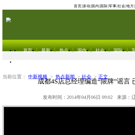
首页
|
滚动
|
国内
|
国际
|
军事
|
社会
|
地方
|
首页
最新
热点
国内
社会
国际
东北亚电视网
当前位置：
中新视频
>
热点新闻
>
社会
>
正文
成都4S店总经理编造“限牌”谣言
发布时间：2014年04月06日 09:02
来源：