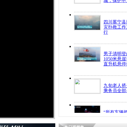
城，保护不
四川冕宁县
灾扑救工作
行
男子清明登
1050米悬
直升机悬停
九旬老人挤
乘务员全部
“所有车辆
开！”儿童
警急速救助