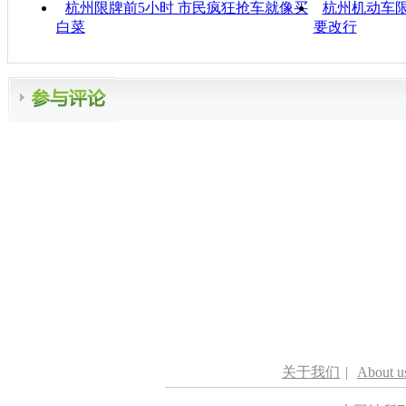
杭州限牌前5小时 市民疯狂抢车就像买
杭州机动车限
白菜
要改行
关于我们
|
About u