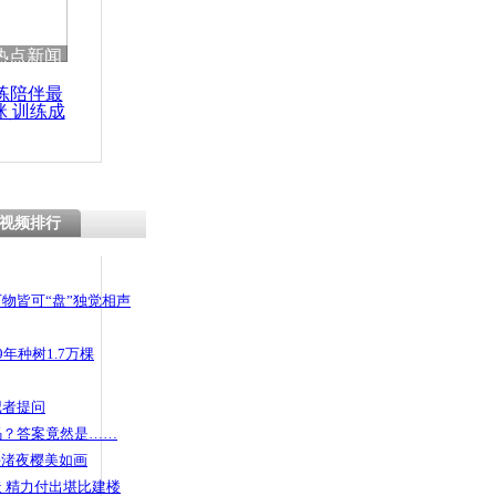
 哀思悼忠
热点新闻
练陪伴最
咪 训练成
功瘦身
总经理编
言 已被行拘
视频排行
物皆可“盘”独觉相声
年种树1.7万棵
记者提问
码？答案竟然是……
头渚夜樱美如画
 精力付出堪比建楼