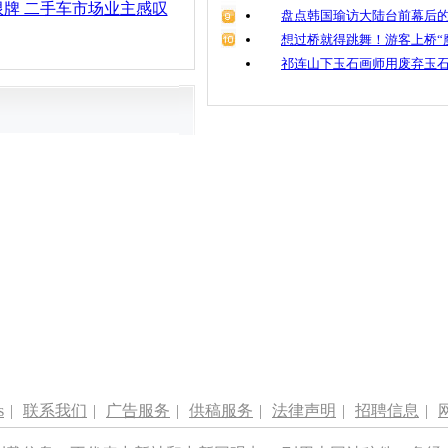
牌 二手车市场业主感叹
盘点韩国瑜访大陆台前幕后的
想过桥就得跳舞！游客上桥“
祁连山下玉石画师用废弃玉
s
|
联系我们
|
广告服务
|
供稿服务
|
法律声明
|
招聘信息
|