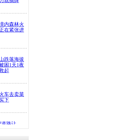
力就摘牌
境内森林火
正在紧张进
山跌落海拔
崖被困1天1夜
救起
火车去卖菜
买下
把道路让
突发疾病交