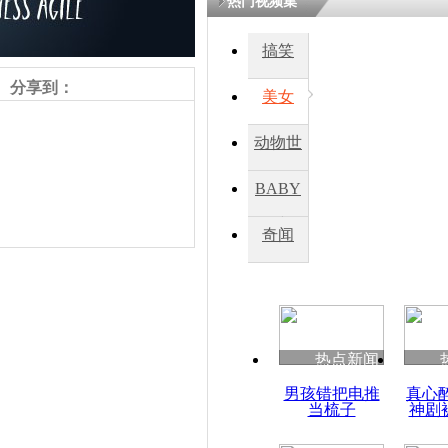
热门视频集
搞笑
四川一精神
病发持大锤
分享到：
美女
动物世
探访传承四
俗：近万民
界
BABY
英省亲送行
秀
奇闻
小伙骑车逆
崩溃 网上
因
责任编辑：【
周雨辰
】
热点新闻
四川兴文苗
男孩错把电推
真心
度苗族花山
当梳子
神剧