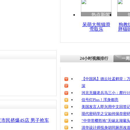
清明祭英烈
魂
热点新闻
呆萌大熊猫滑
狗教
雪取乐
胖猫
成都4S店
造“限牌”谣
24小时视频排行
一周
【中国风】德云社孟鹤堂：万
深
河北无腿老兵马三小：爬行19
信号灯Plus！浑身都亮
美国发言人即兴用中文回答
现代密码学之父如何保存密
市民挤爆4S店 男子抢车
“中华赏樱胜地”无锡太湖鼋
清华设计师投身胡同厕所改造