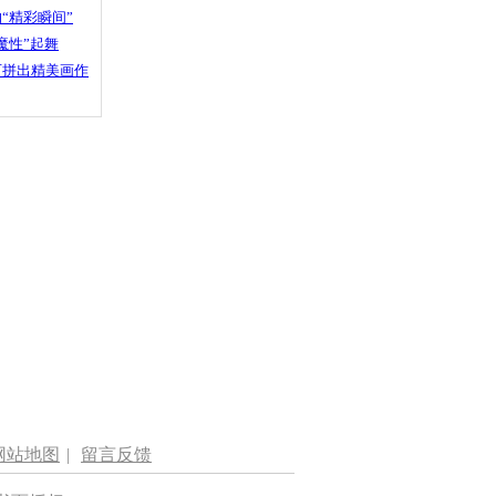
“精彩瞬间”
魔性”起舞
石拼出精美画作
网站地图
|
留言反馈