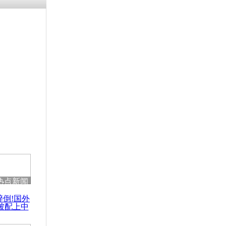
残疾男子因
砸银行
千年传统习
众为娥皇女
行被查情绪
回答崩溃原
热点新闻
乡上万人欢
醉倒!国外
节
被配上中
国民乐