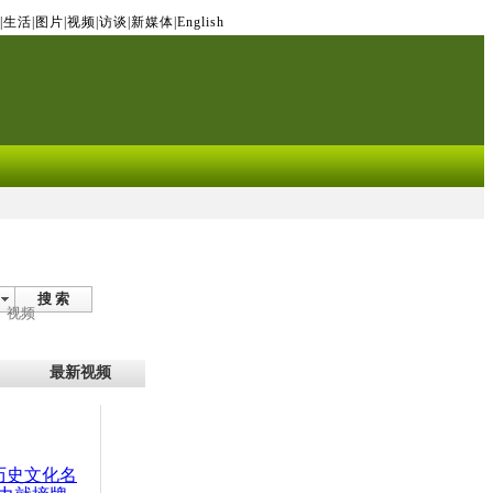
|
生活
|
图片
|
视频
|
访谈
|
新媒体
|
English
搜 索
视频
最新视频
：历史文化名