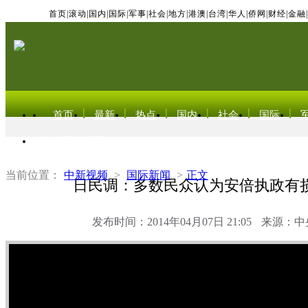
首页
|
滚动
|
国内
|
国际
|
军事
|
社会
|
地方
|
港澳
|
台湾
|
华人
|
侨网
|
财经
|
金融
|
首页
最新
热点
国内
社会
国际
东北亚电视网
当前位置：
中新视频
>
国际新闻
>
正文
日民调：多数民众认为安倍执政有
发布时间：2014年04月07日 21:05
来源：中