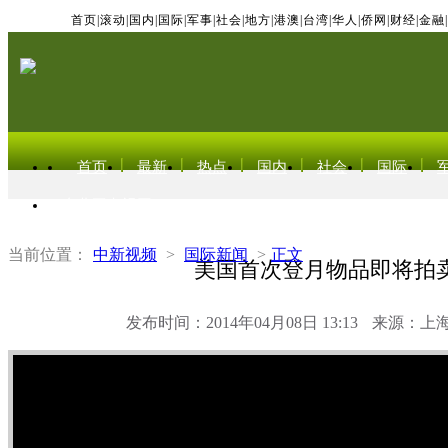
首页
|
滚动
|
国内
|
国际
|
军事
|
社会
|
地方
|
港澳
|
台湾
|
华人
|
侨网
|
财经
|
金融
|
首页
最新
热点
国内
社会
国际
东北亚电视网
当前位置：
中新视频
>
国际新闻
>
正文
美国首次登月物品即将拍
发布时间：2014年04月08日 13:13
来源：上