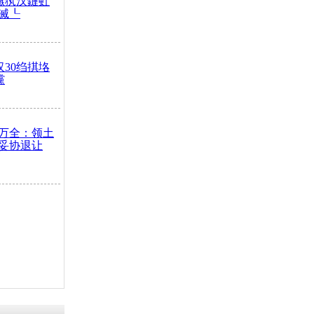
鏃犱汉鏈虹
滅┖
汉30绉掑垎
灙
万全：领土
妥协退让