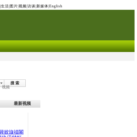
|
生活
|
图片
|
视频
|
访谈
|
新媒体
|
English
搜 索
视频
最新视频
簨姣旇禌闂