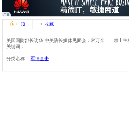
顶
收藏
0
美国国防部长访华·中美防长媒体见面会：常万全——领土主
关键词：
分类名称：
军情直击