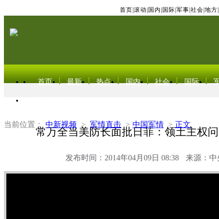
首页
|
滚动
|
国内
|
国际
|
军事
|
社会
|
地方
|
首页
最新
热点
国内
社会
国际
东北亚电视网
当前位置：
中新视频
>
军情直击
>
中国军情
>
正文
常万全当美防长面批日菲：领土主权问
发布时间：2014年04月09日 08:38
来源：中