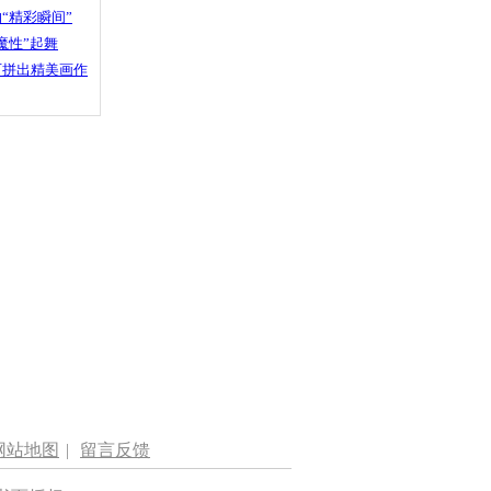
“精彩瞬间”
魔性”起舞
石拼出精美画作
网站地图
|
留言反馈