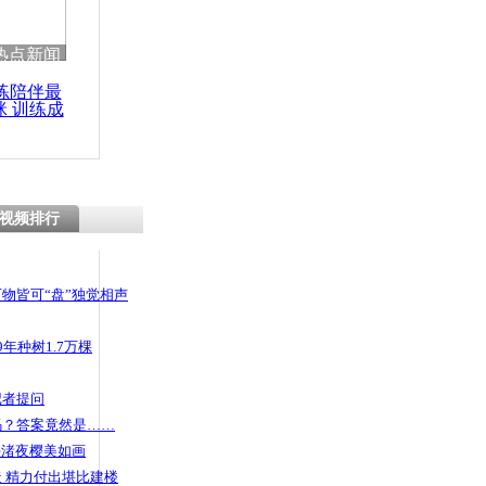
热点新闻
练陪伴最
咪 训练成
功瘦身
视频排行
物皆可“盘”独觉相声
年种树1.7万棵
记者提问
码？答案竟然是……
头渚夜樱美如画
 精力付出堪比建楼