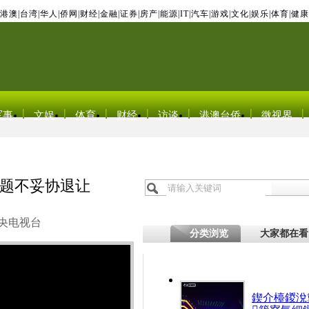
港澳
|
台湾
|
华人
|
侨网
|
财经
|
金融
|
证券
|
房产
|
能源
|
IT
|
汽车
|
游戏
|
文化
|
娱乐
|
体育
|
健康
军事
文娱
体育
财经
访谈
港澳台侨
微视界
题不妥协退让
央电视台
分类浏览
大家都在看
鍥介檯鍐涗