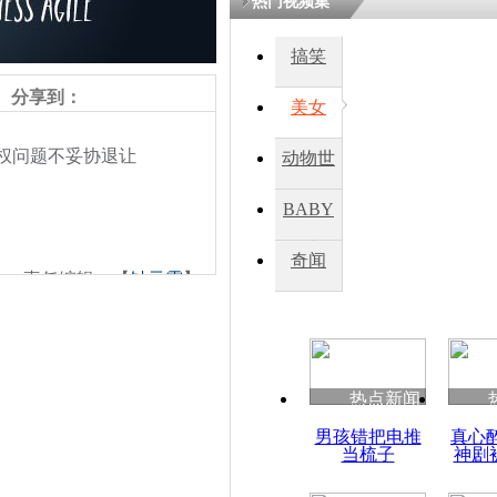
热门视频集
搞笑
分享到：
美女
权问题不妥协退让
动物世
界
BABY
秀
奇闻
责任编辑：【
钟元霞
】
热点新闻
男孩错把电推
真心
当梳子
神剧