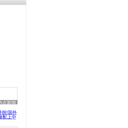
热点新闻
醉倒!国外
被配上中
国民乐