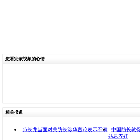
您看完该视频的心情
相关报道
范长龙当面对美防长涉华言论表示不满
中国防长敦
姑息养奸