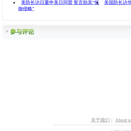
美防长访日重申美日同盟 誓言助其“抵
美国防长访
御侵略”
关于我们
|
About u