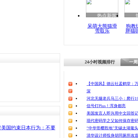
热点新闻
呆萌大熊猫滑
狗教
雪取乐
胖猫
24小时视频排行
一周
【中国风】德云社孟鹤堂：万
深
河北无腿老兵马三小：爬行19
信号灯Plus！浑身都亮
美国发言人即兴用中文回答
现代密码学之父如何保存密
促美国约束日本行为：不要
“中华赏樱胜地”无锡太湖鼋
清华设计师投身胡同厕所改造