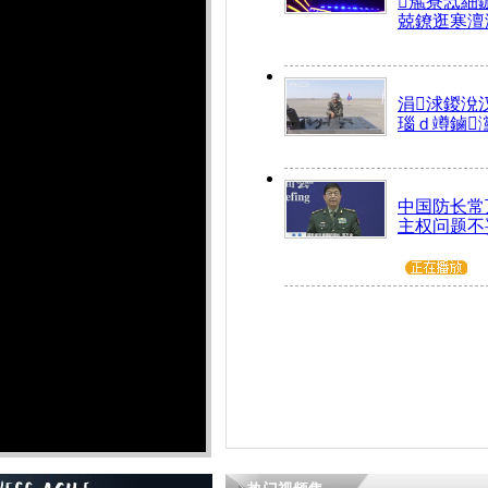
箷寮忥細
兢鐐逛寒澶
涓浗鍐涗
瑙ｄ竴鏀
中国防长常
主权问题不