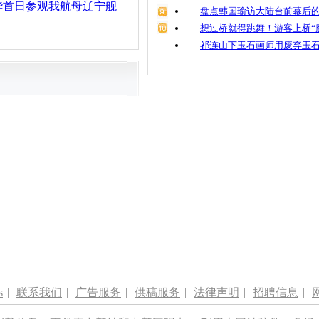
华首日参观我航母辽宁舰
盘点韩国瑜访大陆台前幕后的
想过桥就得跳舞！游客上桥“
祁连山下玉石画师用废弃玉
s
|
联系我们
|
广告服务
|
供稿服务
|
法律声明
|
招聘信息
|