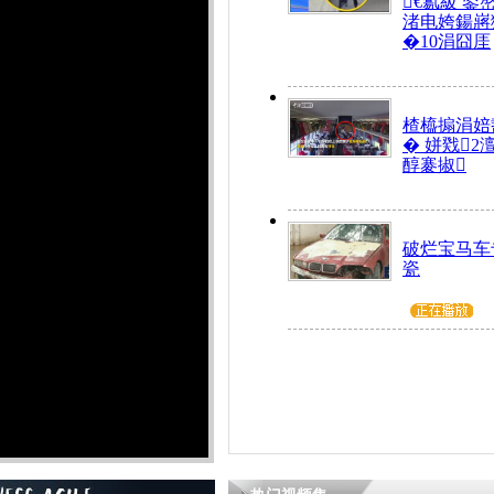
€氱級 鍙
渚电姱鍚嶈
�10涓囧厓
楂橀搧涓婄
� 姘戣2
醇褰掓
破烂宝马车
瓷