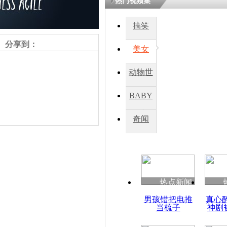
热门视频集
搞笑
分享到：
美女
动物世
界
BABY
秀
奇闻
责任编辑：【
王祎
】
热点新闻
男孩错把电推
真心
当梳子
神剧