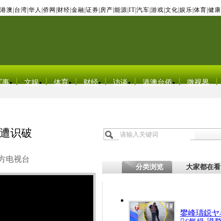
港澳
|
台湾
|
华人
|
侨网
|
财经
|
金融
|
证券
|
房产
|
能源
|
IT
|
汽车
|
游戏
|
文化
|
娱乐
|
体育
|
健康
军事
文娱
体育
财经
访谈
港澳台侨
微视界
遭识破
方电视台
分类浏览
大家都在看
鐢峰瓙鐚ヤ