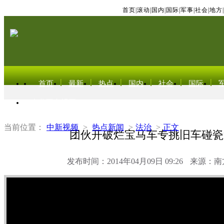
首页
|
滚动
|
国内
|
国际
|
军事
|
社会
|
地方
|
首页
最新
热点
国内
社会
国际
东北亚电视网
当前位置：
中新视频
>
热点新闻
>
法治
>
正文
团伙开破烂宝马车专挑旧车碰瓷
发布时间：2014年04月09日 09:26
来源：南