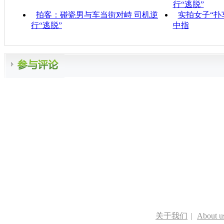
行“逃脱”
拍客：碰瓷男与车当街对峙 司机逆
实拍女子“扑
行“逃脱”
中指
关于我们
|
About u