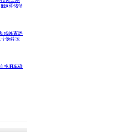
嶅憡璀︽柟
獕鏉冪储璧
幇鍋峰寘璐
澶╁悗鎿掕
专挑旧车碰