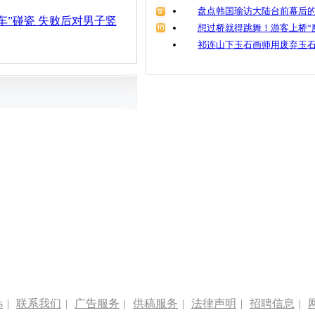
盘点韩国瑜访大陆台前幕后的
车”碰瓷 失败后对男子竖
想过桥就得跳舞！游客上桥“
祁连山下玉石画师用废弃玉
s
|
联系我们
|
广告服务
|
供稿服务
|
法律声明
|
招聘信息
|