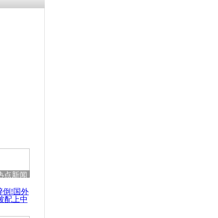
热点新闻
醉倒!国外
被配上中
国民乐