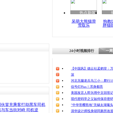
热点新闻
呆萌大熊猫滑
狗教
雪取乐
胖猫
24小时视频排行
一周
【中国风】德云社孟鹤堂：万
深
河北无腿老兵马三小：爬行19
信号灯Plus！浑身都亮
美国发言人即兴用中文回答
现代密码学之父如何保存密
团伙冒充乘客打劫黑车司机
“中华赏樱胜地”无锡太湖鼋
与车当街对峙 司机逆
清华设计师投身胡同厕所改造