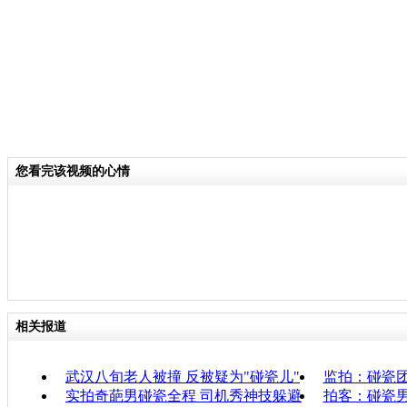
您看完该视频的心情
相关报道
武汉八旬老人被撞 反被疑为"碰瓷儿"
监拍：碰瓷
实拍奇葩男碰瓷全程 司机秀神技躲避
拍客：碰瓷男