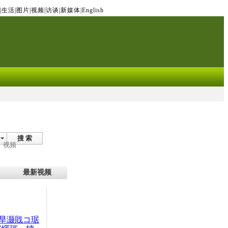
|
生活
|
图片
|
视频
|
访谈
|
新媒体
|
English
搜 索
视频
最新视频
旱灏戝コ琚