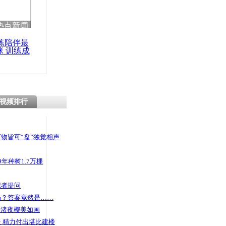
热点新闻
练陪伴最
咪 训练成
功瘦身
视频排行
物皆可“盘”独觉相声
年种树1.7万棵
记者提问
码？答案竟然是……
头渚夜樱美如画
 精力付出堪比建楼