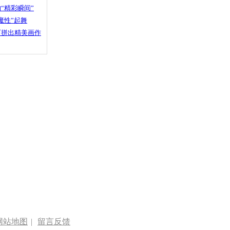
“精彩瞬间”
魔性”起舞
石拼出精美画作
网站地图
|
留言反馈