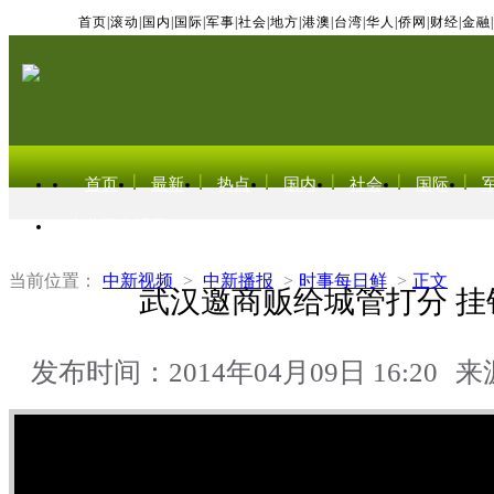
首页
|
滚动
|
国内
|
国际
|
军事
|
社会
|
地方
|
港澳
|
台湾
|
华人
|
侨网
|
财经
|
金融
|
首页
最新
热点
国内
社会
国际
东北亚电视网
当前位置：
中新视频
>
中新播报
>
时事每日鲜
>
正文
武汉邀商贩给城管打分 挂
发布时间：2014年04月09日 16:20
来