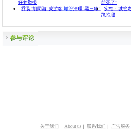
奸并举报
航死了”
乔装"胡同游"蒙游客
城管
清理"黑三轮"
实拍：城管责
跪抱腿
关于我们
|
About us
|
联系我们
|
广告服务