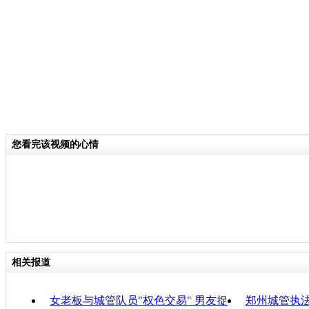
重。评委之一、由陕西来湖北经商的于
都是城管来管我们，真没想到今天我也能
过这样的做法也引来网友热议，有网友
给猫评分！这相当于给老虎拔牙，让城
计得高分的城管多半是不对社会和工作
还有网友说，商贩不能打分，要打就要
上不记名打分！
您看完该视频的心情
关键词：
分类名称：
中新播报
责任
相关报道
女老板与城管队员"权色交易" 男友捉
郑州城管执法