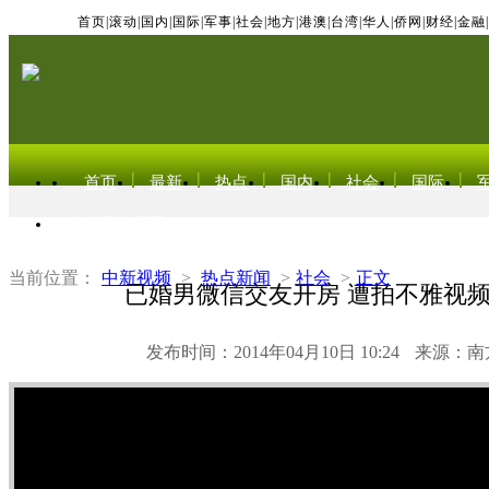
首页
|
滚动
|
国内
|
国际
|
军事
|
社会
|
地方
|
港澳
|
台湾
|
华人
|
侨网
|
财经
|
金融
|
首页
最新
热点
国内
社会
国际
东北亚电视网
当前位置：
中新视频
>
热点新闻
>
社会
>
正文
已婚男微信交友开房 遭拍不雅视频
发布时间：2014年04月10日 10:24
来源：南