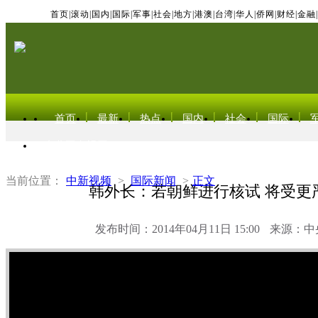
首页
|
滚动
|
国内
|
国际
|
军事
|
社会
|
地方
|
港澳
|
台湾
|
华人
|
侨网
|
财经
|
金融
|
首页
最新
热点
国内
社会
国际
东北亚电视网
当前位置：
中新视频
>
国际新闻
>
正文
韩外长：若朝鲜进行核试 将受更
发布时间：2014年04月11日 15:00
来源：中