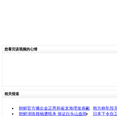
您看完该视频的心情
相关报道
朝鲜官方播出金正恩和崔龙海理发画面
韩方称坠毁
朝鲜演练领袖遭暗杀 保证白头山血统
日本下令自