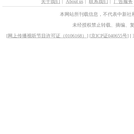
关于我们
|
About us
|
联系我们
|
广告服务
本网站所刊载信息，不代表中新社
未经授权禁止转载、摘编、
[
网上传播视听节目许可证（0106168）
] [
京ICP证040655号
] 