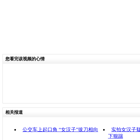
您看完该视频的心情
相关报道
公交车上起口角 “女汉子”拔刀相向
实拍女汉子疑
下狠踹