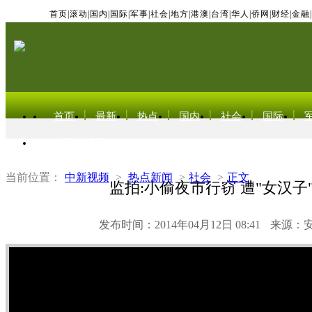
首页
|
滚动
|
国内
|
国际
|
军事
|
社会
|
地方
|
港澳
|
台湾
|
华人
|
侨网
|
财经
|
金融
|
首页
最新
热点
国内
社会
国际
东北亚电视网
当前位置：
中新视频
>
热点新闻
>
社会
>
正文
监拍:小偷夜市行窃 遭"女汉子
发布时间：2014年04月12日 08:41
来源：