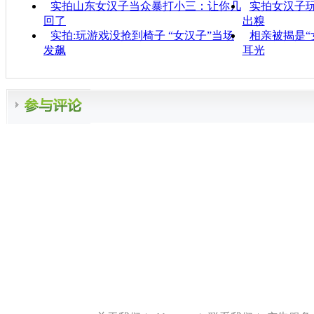
实拍山东女汉子当众暴打小三：让你几
实拍女汉子玩
回了
出糗
实拍:玩游戏没抢到椅子 “女汉子”当场
相亲被揭是“
发飙
耳光