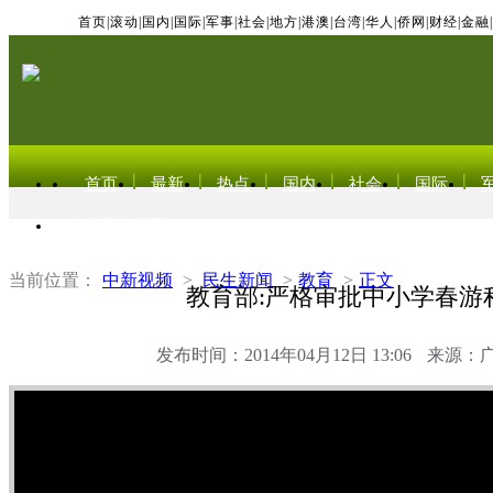
首页
|
滚动
|
国内
|
国际
|
军事
|
社会
|
地方
|
港澳
|
台湾
|
华人
|
侨网
|
财经
|
金融
|
首页
最新
热点
国内
社会
国际
东北亚电视网
当前位置：
中新视频
>
民生新闻
>
教育
>
正文
教育部:严格审批中小学春游
发布时间：2014年04月12日 13:06
来源：