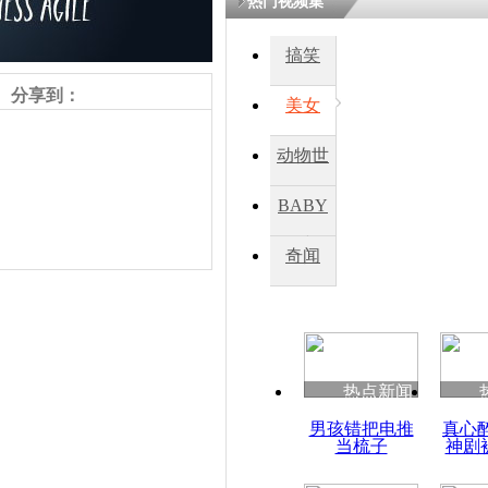
热门视频集
搞笑
分享到：
美女
动物世
界
BABY
秀
奇闻
责任编辑：【
杜海涛
】
热点新闻
男孩错把电推
真心
当梳子
神剧