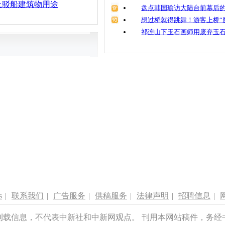
上驳船建筑物用途
盘点韩国瑜访大陆台前幕后的
想过桥就得跳舞！游客上桥“
祁连山下玉石画师用废弃玉
s
|
联系我们
|
广告服务
|
供稿服务
|
法律声明
|
招聘信息
|
刊载信息，不代表中新社和中新网观点。 刊用本网站稿件，务经