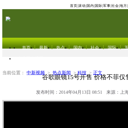
首页
|
滚动
|
国内
|
国际
|
军事
|
社会
|
地方
|
首页
最新
热点
国内
社会
国际
东北亚电视网
当前位置：
中新视频
>
热点新闻
>
科技
>
正文
谷歌眼镜15号开售 价格不菲仅
发布时间：2014年04月13日 08:51
来源：上