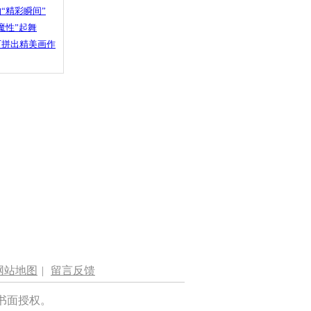
“精彩瞬间”
魔性”起舞
石拼出精美画作
网站地图
|
留言反馈
书面授权。