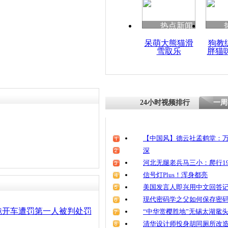
热点新闻
呆萌大熊猫滑
狗教
雪取乐
胖猫
24小时视频排行
一周
【中国风】德云社孟鹤堂：万
深
河北无腿老兵马三小：爬行19
信号灯Plus！浑身都亮
美国发言人即兴用中文回答
现代密码学之父如何保存密
镜开车遭罚第一人被判处罚
“中华赏樱胜地”无锡太湖鼋
清华设计师投身胡同厕所改造