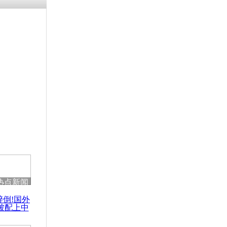
热点新闻
醉倒!国外
被配上中
国民乐