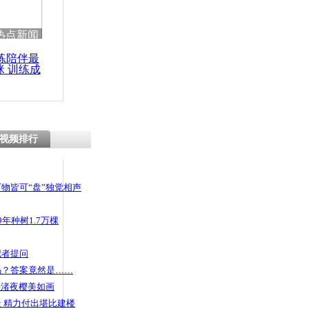
热点新闻
练陪伴最
咪 训练成
功瘦身
视频排行
物皆可“盘”独觉相声
年种树1.7万棵
记者提问
码？答案竟然是……
头渚夜樱美如画
 精力付出堪比建楼