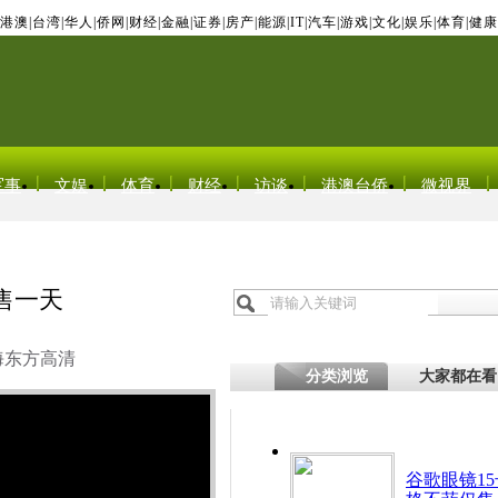
港澳
|
台湾
|
华人
|
侨网
|
财经
|
金融
|
证券
|
房产
|
能源
|
IT
|
汽车
|
游戏
|
文化
|
娱乐
|
体育
|
健康
军事
文娱
体育
财经
访谈
港澳台侨
微视界
售一天
海东方高清
分类浏览
大家都在看
谷歌眼镜15