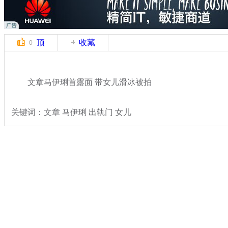
顶
收藏
0
文章马伊琍首露面 带女儿滑冰被拍
关键词：文章 马伊琍 出轨门 女儿
分类名称：
文娱前线