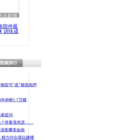
热点新闻
练陪伴最
咪 训练成
功瘦身
视频排行
物皆可“盘”独觉相声
年种树1.7万棵
记者提问
码？答案竟然是……
头渚夜樱美如画
 精力付出堪比建楼