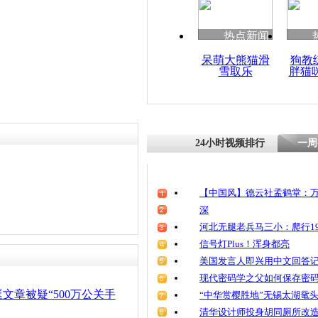
热点新闻
呆萌大熊猫滑
狗教
雪取乐
胖猫
24小时视频排行
一周
【中国风】德云社孟鹤堂：万
深
河北无腿老兵马三小：爬行19
信号灯Plus！浑身都亮
美国发言人即兴用中文回答
现代密码学之父如何保存密
文章被疑“500万公关手
“中华赏樱胜地”无锡太湖鼋
清华设计师投身胡同厕所改造