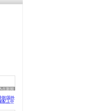
热点新闻
醉倒!国外
被配上中
国民乐