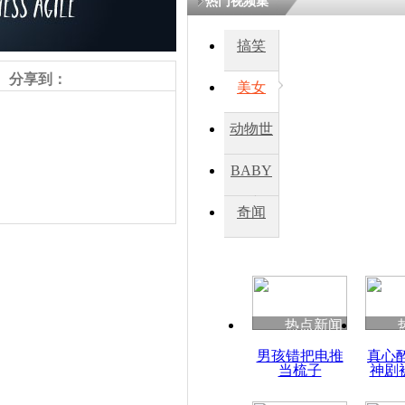
热门视频集
搞笑
分享到：
美女
动物世
界
BABY
秀
奇闻
责任编辑：【
杜海涛
】
热点新闻
男孩错把电推
真心
当梳子
神剧