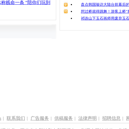
称贱命一条 “陪你们玩到
盘点韩国瑜访大陆台前幕后的
想过桥就得跳舞！游客上桥“
祁连山下玉石画师用废弃玉
s
|
联系我们
|
广告服务
|
供稿服务
|
法律声明
|
招聘信息
|