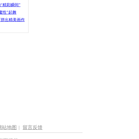
“精彩瞬间”
魔性”起舞
石拼出精美画作
网站地图
|
留言反馈