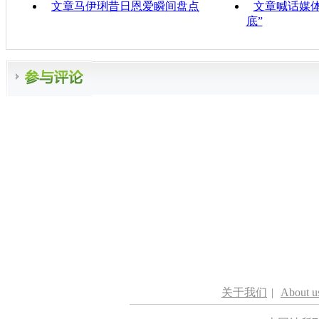
文章马伊琍昔日恩爱瞬间盘点
文章喊话媒体
底”
关于我们
|
About u