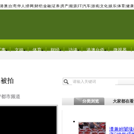
港澳
|
台湾
|
华人
|
侨网
|
财经
|
金融
|
证券
|
房产
|
能源
|
IT
|
汽车
|
游戏
|
文化
|
娱乐
|
体育
|
健康
军事
文娱
体育
财经
访谈
港澳台侨
微视界
冰被拍
宁都市频道
分类浏览
大家都在看
瀵兼紨闄堟