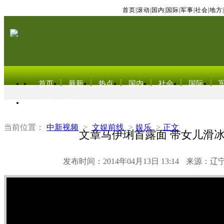
首页
|
滚动
|
国内
|
国际
|
军事
|
社会
|
地方
|
首页
最新
热点
国内
社会
国际
东北亚电视网
当前位置：
中新视频
>
文娱前线
>
娱乐
>
正文
文章马伊琍首露面 带女儿滑
发布时间：2014年04月13日 13:14
来源：辽