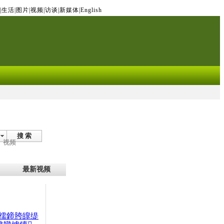
|
生活
|
图片
|
视频
|
访谈
|
新媒体
|
English
搜 索
视频
最新视频
檽鍗胯皥缇