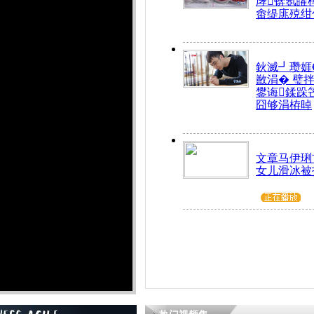
庨锛氬皬
畬缇庣殑绀
鈥滅┛瓒娾
敾涓� 璧
鐢诲鍒跺
囧够涓栫晫
文章马伊琍
女儿滑冰被