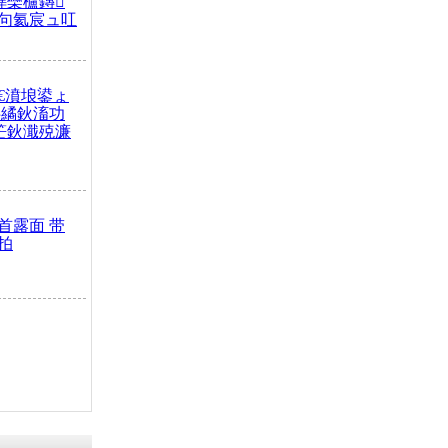
榫欒櫨鏄
句氦宸ュ叿
€濆埌鍙ょ
拌繘鈥滀功
笀鈥濈殑濂
首露面 带
拍