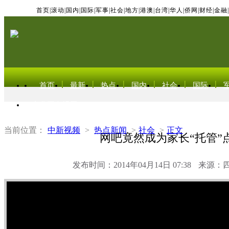
首页
|
滚动
|
国内
|
国际
|
军事
|
社会
|
地方
|
港澳
|
台湾
|
华人
|
侨网
|
财经
|
金融
|
首页
最新
热点
国内
社会
国际
东北亚电视网
当前位置：
中新视频
>
热点新闻
>
社会
>
正文
网吧竟然成为家长“托管”
发布时间：2014年04月14日 07:38
来源：