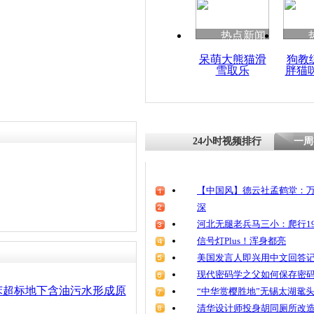
清明祭英烈
魂
热点新闻
呆萌大熊猫滑
狗教
雪取乐
胖猫
兰州恢复正
24小时视频排行
一周
【中国风】德云社孟鹤堂：万
深
河北无腿老兵马三小：爬行19
信号灯Plus！浑身都亮
美国发言人即兴用中文回答
现代密码学之父如何保存密
苯超标地下含油污水形成原
“中华赏樱胜地”无锡太湖鼋
清华设计师投身胡同厕所改造