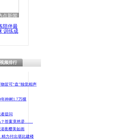
 哀思悼忠
热点新闻
练陪伴最
咪 训练成
功瘦身
常供水
视频排行
物皆可“盘”独觉相声
年种树1.7万棵
记者提问
码？答案竟然是……
头渚夜樱美如画
 精力付出堪比建楼