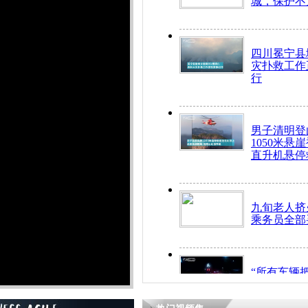
城，保护不
四川冕宁县
灾扑救工作
行
男子清明登
1050米悬
直升机悬停
九旬老人挤
乘务员全部
“所有车辆
开！”儿童
警急速救助