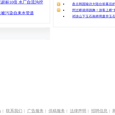
超标10倍 水厂自流沟挖
盘点韩国瑜访大陆台前幕后的
想过桥就得跳舞！游客上桥“
洗被污染自来水管道
祁连山下玉石画师用废弃玉
s
|
联系我们
|
广告服务
|
供稿服务
|
法律声明
|
招聘信息
|