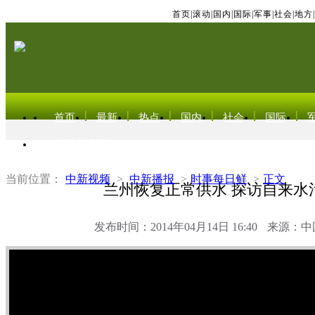
首页
|
滚动
|
国内
|
国际
|
军事
|
社会
|
地方
|
首页
最新
热点
国内
社会
国际
东北亚电视网
当前位置：
中新视频
>
中新播报
>
时事每日鲜
>
正文
兰州恢复正常供水 探访自来水
发布时间：2014年04月14日 16:40
来源：中