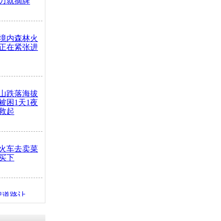
力就摘牌
境内森林火
正在紧张进
山跌落海拔
崖被困1天1夜
救起
火车去卖菜
买下
把道路让
突发疾病交