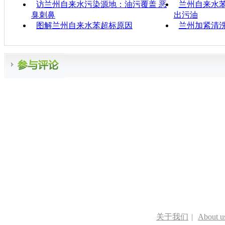
访兰州自来水污染源地：油污覆盖 恶
兰州自来水苯
臭刺鼻
出污油
图解兰州自来水苯超标原因
兰州加紧清
关于我们
|
About u