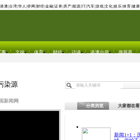
港澳
|
台湾
|
华人
|
侨网
|
财经
|
金融
|
证券
|
房产
|
能源
|
IT
|
汽车
|
游戏
|
文化
|
娱乐
|
体育
|
健康
军事
文娱
体育
财经
访谈
港澳台侨
微视界
污染源
国新闻网
分类浏览
大家都在看
新闻1+1