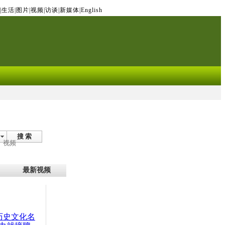
|
生活
|
图片
|
视频
|
访谈
|
新媒体
|
English
搜 索
视频
最新视频
：历史文化名