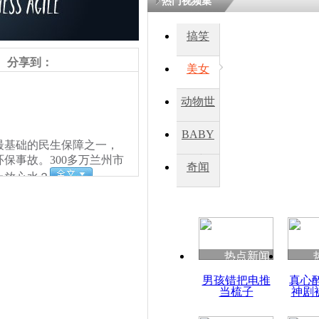
热门视频集
搞笑
四川一精神
病发持大锤
分享到：
美女
动物世
探访传承四
俗：近万民
界
BABY
英省亲送行
基础的民生保障之一，
保事故。300多万兰州市
秀
奇闻
上放心水？
小伙骑车逆
崩溃 网上
因
热点新闻
四川兴文苗
男孩错把电推
真心
度苗族花山
当梳子
神剧
责任编辑：【
王祎
】