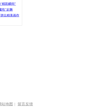
“精彩瞬间”
魔性”起舞
石拼出精美画作
网站地图
|
留言反馈