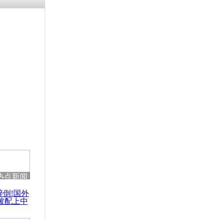
残疾男子因
砸银行
千年传统习
众为娥皇女
行被查情绪
回答崩溃原
热点新闻
乡上万人欢
醉倒!国外
节
被配上中
国民乐