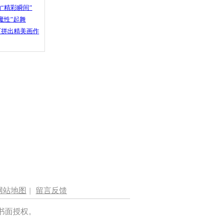
“精彩瞬间”
魔性”起舞
石拼出精美画作
网站地图
|
留言反馈
书面授权。