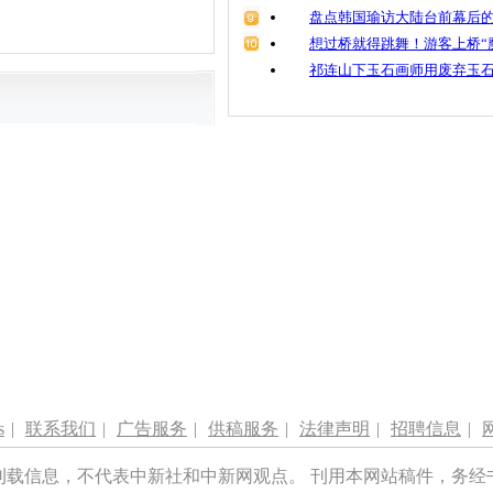
盘点韩国瑜访大陆台前幕后的
想过桥就得跳舞！游客上桥“
祁连山下玉石画师用废弃玉
s
|
联系我们
|
广告服务
|
供稿服务
|
法律声明
|
招聘信息
|
刊载信息，不代表中新社和中新网观点。 刊用本网站稿件，务经