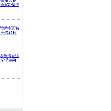
嶅憡璀︽柟
獕鏉冪储璧
幇鍋峰寘璐
澶╁悗鎿掕
络色情被迫
痛斥淫秽网