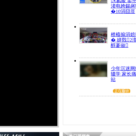
€氱級 鍙
渚电姱鍚嶈
�10涓囧厓
楂橀搧涓婄
� 姘戣2
醇褰掓
少年沉迷网
辍学 家长
站