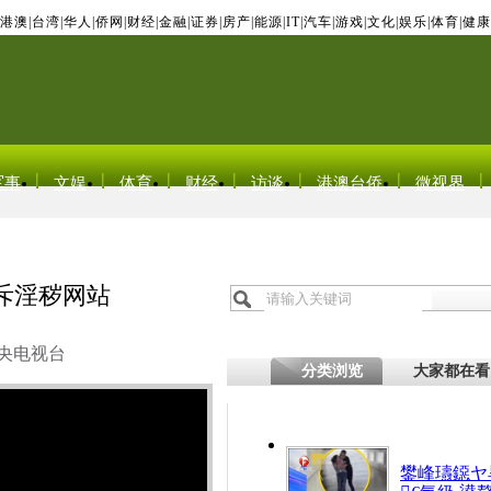
港澳
|
台湾
|
华人
|
侨网
|
财经
|
金融
|
证券
|
房产
|
能源
|
IT
|
汽车
|
游戏
|
文化
|
娱乐
|
体育
|
健康
军事
文娱
体育
财经
访谈
港澳台侨
微视界
斥淫秽网站
央电视台
分类浏览
大家都在看
鐢峰瓙鐚ヤ