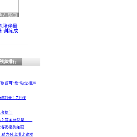
热点新闻
练陪伴最
咪 训练成
功瘦身
视频排行
物皆可“盘”独觉相声
年种树1.7万棵
记者提问
码？答案竟然是……
头渚夜樱美如画
 精力付出堪比建楼