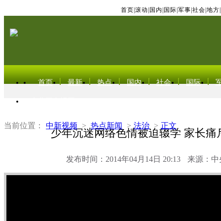
首页
|
滚动
|
国内
|
国际
|
军事
|
社会
|
地方
|
首页
最新
热点
国内
社会
国际
东北亚电视网
当前位置：
中新视频
>
热点新闻
>
法治
>
正文
少年沉迷网络色情被迫辍学 家长痛
发布时间：2014年04月14日 20:13
来源：中