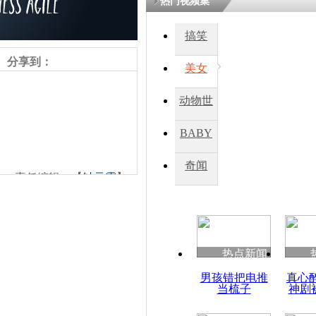
热门视频集
搞笑
分享到：
美女
动物世
界
BABY
秀
奇闻
责任编辑：【
钟元霞
】
热点新闻
男孩错把电推
真心
当梳子
神剧