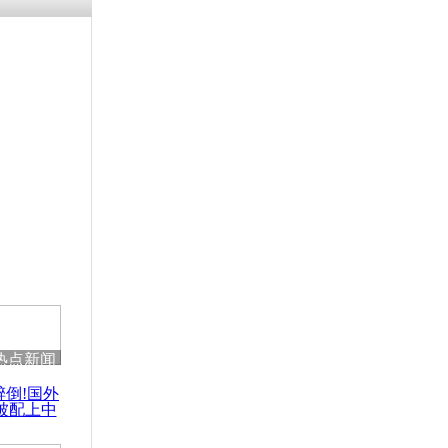
热点新闻
醉倒!国外
被配上中
国民乐