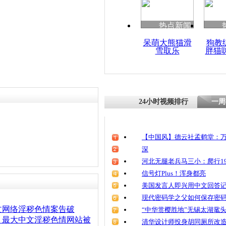
热点新闻
呆萌大熊猫滑
狗教
雪取乐
胖猫
24小时视频排行
一周
【中国风】德云社孟鹤堂：万
深
河北无腿老兵马三小：爬行19
信号灯Plus！浑身都亮
美国发言人即兴用中文回答
现代密码学之父如何保存密
文网络淫秽色情案告破
“中华赏樱胜地”无锡太湖鼋
：最大中文淫秽色情网站被
清华设计师投身胡同厕所改造