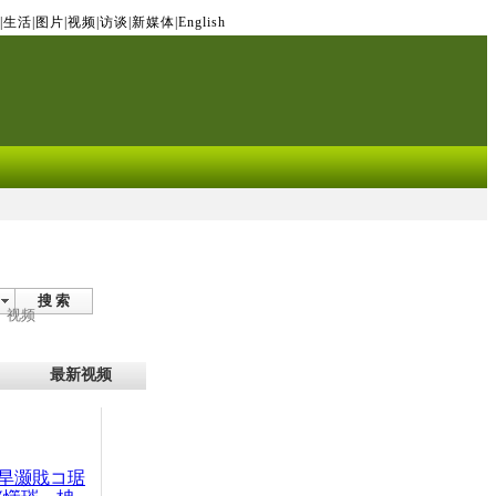
|
生活
|
图片
|
视频
|
访谈
|
新媒体
|
English
搜 索
视频
最新视频
旱灏戝コ琚