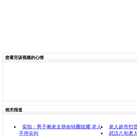
您看完该视频的心情
相关报道
实拍：男子揪老太拼命转圈炫耀
老人
老人超市扫货
不停尖叫
武汉八旬老人