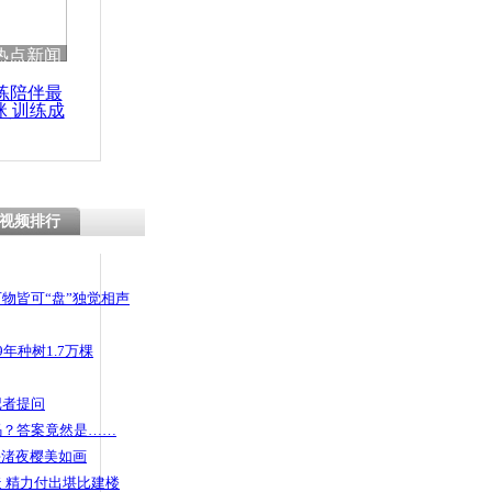
 哀思悼忠
热点新闻
练陪伴最
咪 训练成
功瘦身
家赠品
视频排行
物皆可“盘”独觉相声
年种树1.7万棵
记者提问
码？答案竟然是……
头渚夜樱美如画
 精力付出堪比建楼