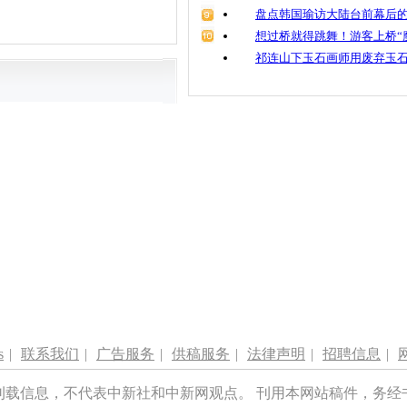
盘点韩国瑜访大陆台前幕后的
想过桥就得跳舞！游客上桥“
祁连山下玉石画师用废弃玉
s
|
联系我们
|
广告服务
|
供稿服务
|
法律声明
|
招聘信息
|
刊载信息，不代表中新社和中新网观点。 刊用本网站稿件，务经