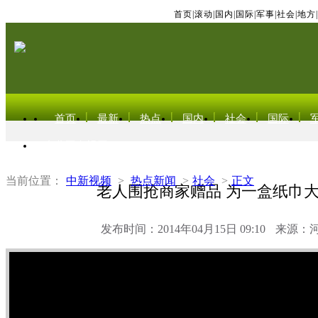
首页
|
滚动
|
国内
|
国际
|
军事
|
社会
|
地方
|
首页
最新
热点
国内
社会
国际
东北亚电视网
当前位置：
中新视频
>
热点新闻
>
社会
>
正文
老人围抢商家赠品 为一盒纸巾
发布时间：2014年04月15日 09:10
来源：