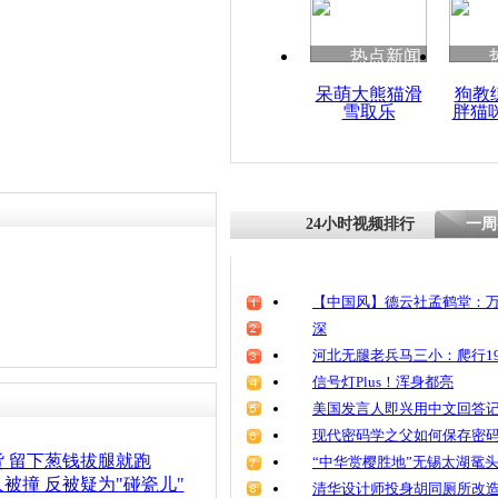
清明祭英烈
魂
热点新闻
呆萌大熊猫滑
狗教
雪取乐
胖猫
老人围抢商
24小时视频排行
一周
【中国风】德云社孟鹤堂：万
深
河北无腿老兵马三小：爬行19
信号灯Plus！浑身都亮
美国发言人即兴用中文回答
现代密码学之父如何保存密
 留下葱钱拔腿就跑
“中华赏樱胜地”无锡太湖鼋
被撞 反被疑为"碰瓷儿"
清华设计师投身胡同厕所改造