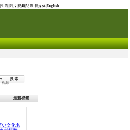
|
生活
|
图片
|
视频
|
访谈
|
新媒体
|
English
搜 索
视频
最新视频
：历史文化名