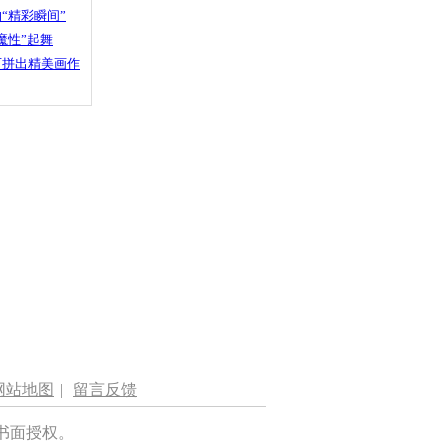
“精彩瞬间”
魔性”起舞
石拼出精美画作
网站地图
|
留言反馈
书面授权。