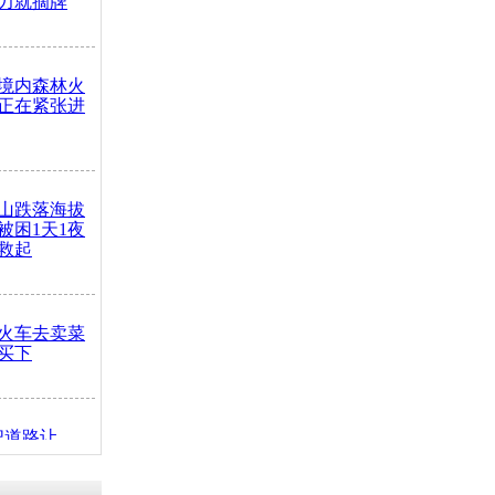
力就摘牌
境内森林火
正在紧张进
山跌落海拔
崖被困1天1夜
救起
火车去卖菜
买下
把道路让
突发疾病交