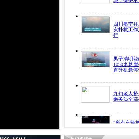
城，保护不
四川冕宁县
灾扑救工作
行
男子清明登
1050米悬
直升机悬停
九旬老人挤
乘务员全部
“所有车辆
开！”儿童
警急速救助