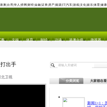
港澳
|
台湾
|
华人
|
侨网
|
财经
|
金融
|
证券
|
房产
|
能源
|
IT
|
汽车
|
游戏
|
文化
|
娱乐
|
体育
|
健康
军事
文娱
体育
财经
访谈
港澳台侨
微视界
大打出手
河北卫视
分类浏览
大家都在看
新闻1+1