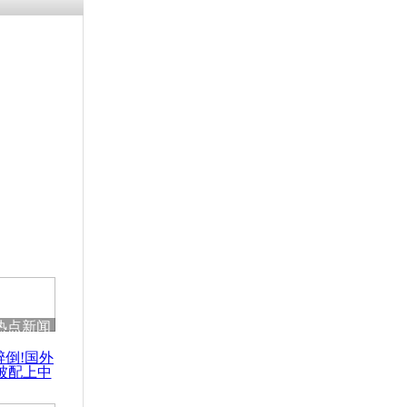
残疾男子因
砸银行
千年传统习
众为娥皇女
行被查情绪
回答崩溃原
热点新闻
乡上万人欢
醉倒!国外
节
被配上中
国民乐