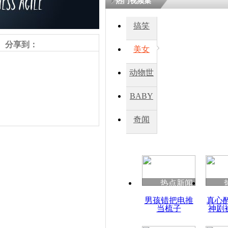
热门视频集
搞笑
四川一精神
病发持大锤
分享到：
美女
动物世
探访传承四
俗：近万民
界
BABY
英省亲送行
秀
奇闻
小伙骑车逆
崩溃 网上
因
责任编辑：【
王祎
】
热点新闻
四川兴文苗
男孩错把电推
真心
度苗族花山
当梳子
神剧