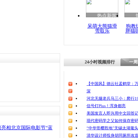
热点新闻
呆萌大熊猫滑
狗教
雪取乐
胖猫
24小时视频排行
一周
【中国风】德云社孟鹤堂：万
深
河北无腿老兵马三小：爬行19
信号灯Plus！浑身都亮
美国发言人即兴用中文回答
现代密码学之父如何保存密
服亮相北京国际电影节“蓝
“中华赏樱胜地”无锡太湖鼋
清华设计师投身胡同厕所改造