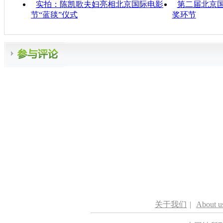
实拍：陈凯歌夫妇亮相北京国际电影
第二届北京
节“蓝毯”仪式
奖环节
关于我们
|
About u