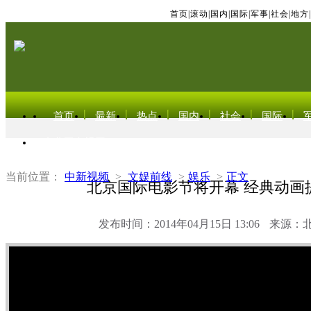
首页
|
滚动
|
国内
|
国际
|
军事
|
社会
|
地方
|
首页
最新
热点
国内
社会
国际
东北亚电视网
当前位置：
中新视频
>
文娱前线
>
娱乐
>
正文
北京国际电影节将开幕 经典动画
发布时间：2014年04月15日 13:06
来源：