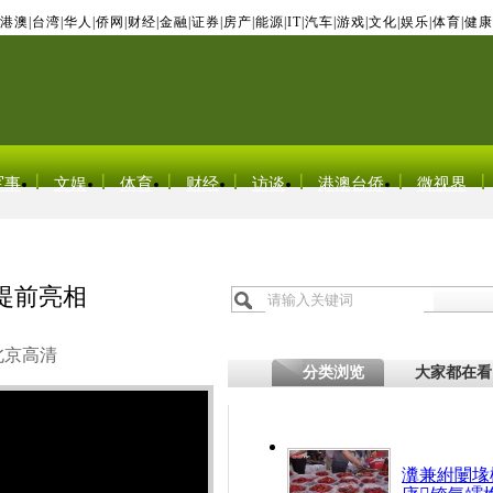
港澳
|
台湾
|
华人
|
侨网
|
财经
|
金融
|
证券
|
房产
|
能源
|
IT
|
汽车
|
游戏
|
文化
|
娱乐
|
体育
|
健康
军事
文娱
体育
财经
访谈
港澳台侨
微视界
提前亮相
北京高清
分类浏览
大家都在看
瀵兼紨闄堟