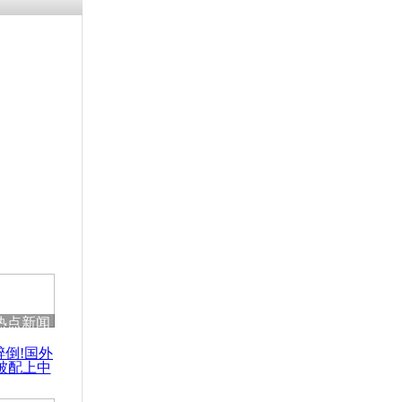
热点新闻
醉倒!国外
被配上中
国民乐