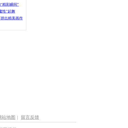
“精彩瞬间”
魔性”起舞
石拼出精美画作
网站地图
|
留言反馈