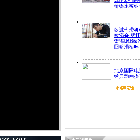
庨锛氬皬
畬缇庣殑绀
鈥滅┛瓒娾
敾涓� 璧
鐢诲鍒跺
囧够涓栫晫
北京国际电
经典动画提