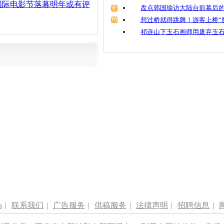
国际电影节落幕明年或有评
盘点韩国瑜访大陆台前幕后的
想过桥就得跳舞！游客上桥“
祁连山下玉石画师用废弃玉
s
|
联系我们
|
广告服务
|
供稿服务
|
法律声明
|
招聘信息
|