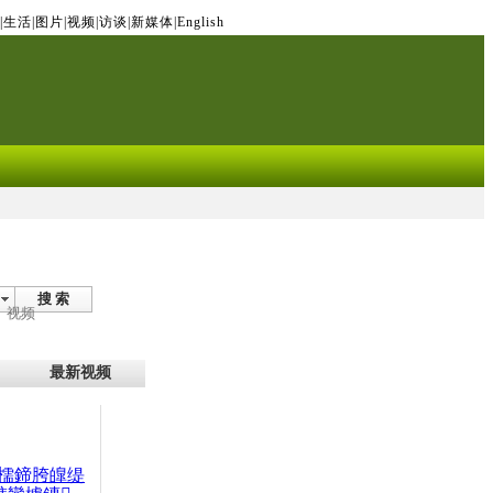
|
生活
|
图片
|
视频
|
访谈
|
新媒体
|
English
搜 索
视频
最新视频
檽鍗胯皥缇