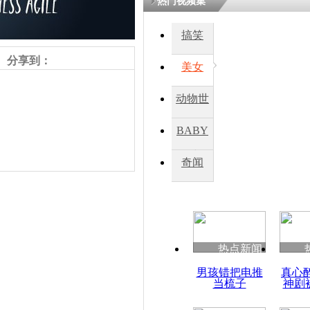
热门视频集
搞笑
分享到：
美女
动物世
界
BABY
秀
奇闻
责任编辑：【
王胤
】
热点新闻
男孩错把电推
真心
当梳子
神剧