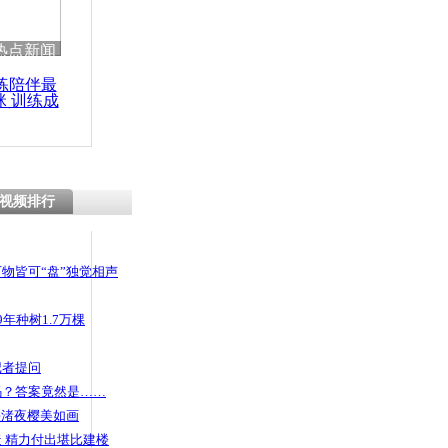
热点新闻
练陪伴最
咪 训练成
功瘦身
视频排行
物皆可“盘”独觉相声
年种树1.7万棵
记者提问
码？答案竟然是……
头渚夜樱美如画
 精力付出堪比建楼