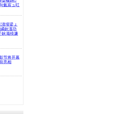
榫欒櫨鏄
句氦宸ュ叿
€濆埌鍙ょ
拌繘鈥滀功
笀鈥濈殑濂
影节将开幕
前亮相