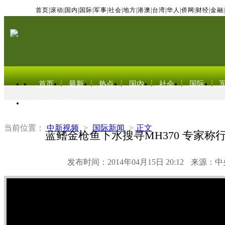
首页
|
滚动
|
国内
|
国际
|
军事
|
社会
|
地方
|
港澳
|
台湾
|
华人
|
侨网
|
财经
|
金融
|
首页
最新
热点
国内
社会
国际
东北亚电视网
当前位置：
中新视频
>
国际新闻
>
正文
蓝鳍金枪鱼下水搜寻MH370 专家称
发布时间：2014年04月15日 20:12
来源：中