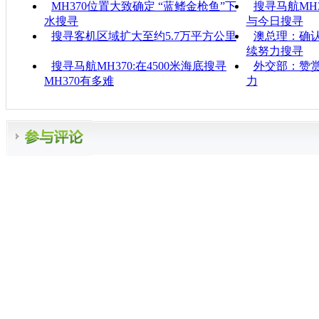
MH370位置大致确定 “蓝鳍金枪鱼”下
搜寻马航MH3
水搜寻
与今日搜寻
搜寻客机区域扩大至约5.7万平方公里
澳总理：确认
续努力搜寻
搜寻马航MH370:在4500米海底搜寻
外交部：赞
MH370有多难
力