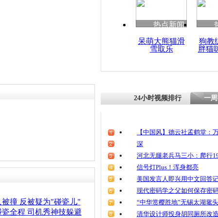
热点新闻
呆萌大熊猫滑
狗教
雪取乐
胖猫
24小时视频排行
一周
【中国风】德云社孟鹤堂：万
深
河北无腿老兵马三小：爬行19
信号灯Plus！浑身都亮
美国发言人即兴用中文回答
现代密码学之父如何保存密
被撞 反被疑为"碰瓷儿"
“中华赏樱胜地”无锡太湖鼋
瓷全程 司机秀神技躲避
清华设计师投身胡同厕所改造