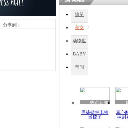
热门视频集
搞笑
分享到：
美女
动物世
界
BABY
秀
奇闻
责任编辑：【
杜海涛
】
热点新闻
男孩错把电推
真心
当梳子
神剧