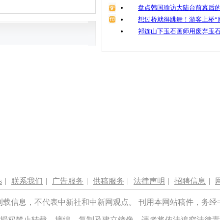
盘点韩国瑜访大陆台前幕后的
想过桥就得跳舞！游客上桥“
祁连山下玉石画师用废弃玉
s
|
联系我们
|
广告服务
|
供稿服务
|
法律声明
|
招聘信息
|
刊载信息，不代表中新社和中新网观点。 刊用本网站稿件，务经
授权禁止转载、摘编、复制及建立镜像，违者将依法追究法律责