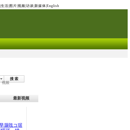
|
生活
|
图片
|
视频
|
访谈
|
新媒体
|
English
搜 索
视频
最新视频
旱灏戝コ琚