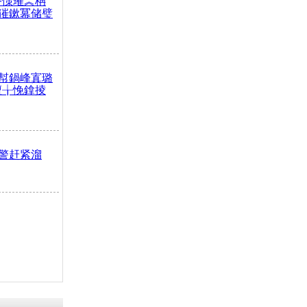
嶅憡璀︽柟
獕鏉冪储璧
幇鍋峰寘璐
澶╁悗鎿掕
警赶紧溜