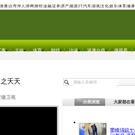
港澳
|
台湾
|
华人
|
侨网
|
财经
|
金融
|
证券
|
房产
|
能源
|
IT
|
汽车
|
游戏
|
文化
|
娱乐
|
体育
|
健康
军事
文娱
体育
财经
访谈
港澳台侨
微视界
逃之夭夭
安徽卫视
分类浏览
大家都在看
鐢峰瓙鐚ヤ