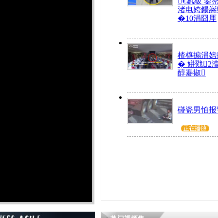
€氱級 鍙
渚电姱鍚嶈
�10涓囧厓
楂橀搧涓婄
� 姘戣2
醇褰掓
碰瓷男怕报