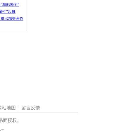
“精彩瞬间”
魔性”起舞
石拼出精美画作
网站地图
|
留言反馈
书面授权。
任。