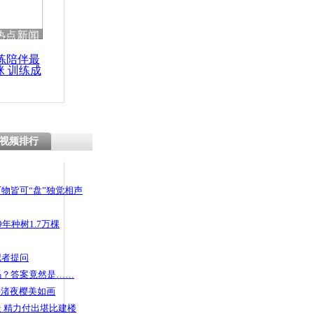
热点新闻
练陪伴最
咪 训练成
功瘦身
视频排行
物皆可“盘”独觉相声
年种树1.7万棵
记者提问
码？答案竟然是……
头渚夜樱美如画
 精力付出堪比建楼