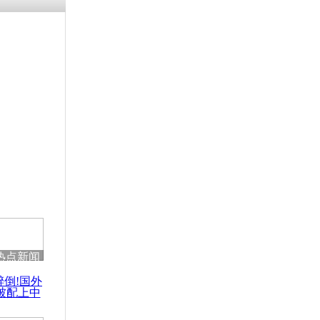
热点新闻
醉倒!国外
被配上中
国民乐