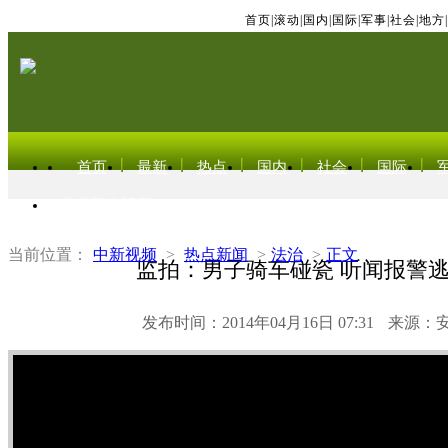
首页
|
滚动
|
国内
|
国际
|
军事
|
社会
|
地方
|
首页
最新
热点
国内
社会
国际
东北亚电视网
当前位置：
中新视频
>
热点新闻
>
法治
>
正文
监拍：男子骑车碰瓷 听闻报警
发布时间：2014年04月16日 07:31
来源：