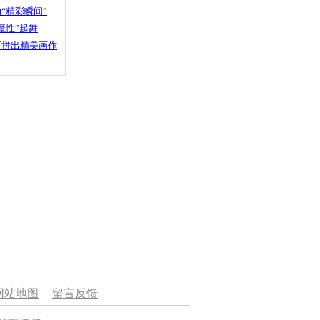
“精彩瞬间”
魔性”起舞
石拼出精美画作
网站地图
|
留言反馈