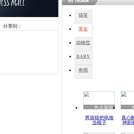
热门视频集
搞笑
四川一精神
病发持大锤
分享到：
美女
动物世
探访传承四
俗：近万民
界
BABY
英省亲送行
秀
奇闻
小伙骑车逆
崩溃 网上
因
责任编辑：【
周雨辰
】
热点新闻
四川兴文苗
男孩错把电推
真心
度苗族花山
当梳子
神剧