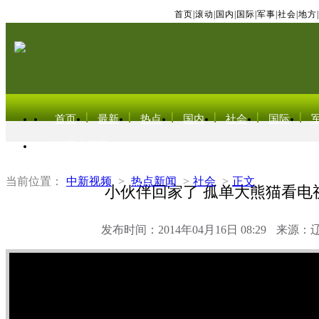
首页
|
滚动
|
国内
|
国际
|
军事
|
社会
|
地方
|
首页
最新
热点
国内
社会
国际
东北亚电视网
当前位置：
中新视频
>
热点新闻
>
社会
>
正文
小伙伴回家了 孤单大熊猫看电
发布时间：2014年04月16日 08:29
来源：