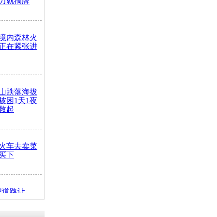
力就摘牌
境内森林火
正在紧张进
山跌落海拔
崖被困1天1夜
救起
火车去卖菜
买下
把道路让
突发疾病交