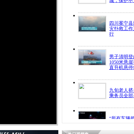
城，保护不
四川冕宁县
灾扑救工作
行
男子清明登
1050米悬
直升机悬停
九旬老人挤
乘务员全部
“所有车辆
开！”儿童
警急速救助