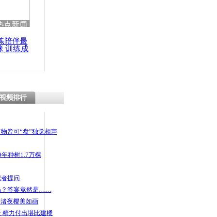
 哀思悼忠
热点新闻
练陪伴最
咪 训练成
功瘦身
了 孤单大
解闷
视频排行
物皆可“盘”独觉相声
年种树1.7万棵
记者提问
码？答案竟然是……
头渚夜樱美如画
 精力付出堪比建楼