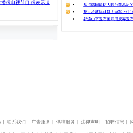
播俄电视节目 俄表示遗
盘点韩国瑜访大陆台前幕后的
想过桥就得跳舞！游客上桥“
祁连山下玉石画师用废弃玉
s
|
联系我们
|
广告服务
|
供稿服务
|
法律声明
|
招聘信息
|