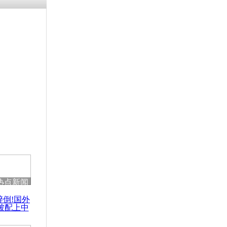
残疾男子因
砸银行
千年传统习
众为娥皇女
行被查情绪
回答崩溃原
热点新闻
乡上万人欢
醉倒!国外
节
被配上中
国民乐