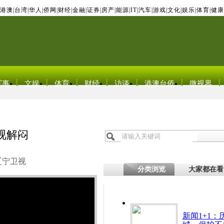
港澳
|
台湾
|
华人
|
侨网
|
财经
|
金融
|
证券
|
房产
|
能源
|
IT
|
汽车
|
游戏
|
文化
|
娱乐
|
体育
|
健康
军事
文娱
体育
财经
访谈
港澳台侨
微视界
视解闷
辽宁卫视
分类浏览
大家都在看
新闻1+1