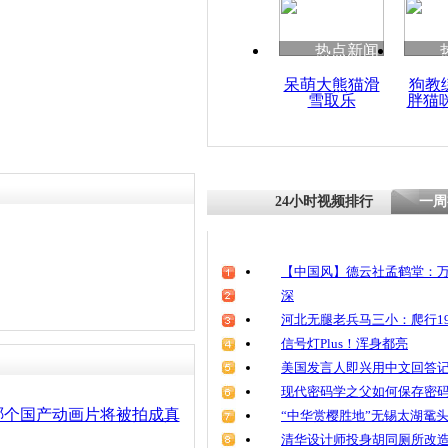
清明祭英烈
魂
热点新闻
呆萌大熊猫滑
狗教
雪取乐
胖猫
小伙伴回家
熊猫看电视
24小时视频排行
一周
【中国风】德云社孟鹤堂：万
深
河北无腿老兵马三小：爬行19
信号灯Plus！浑身都亮
美国发言人即兴用中文回答
现代密码学之父如何保存密
哪个国产动画片将被拍成真
“中华赏樱胜地”无锡太湖鼋
清华设计师投身胡同厕所改造