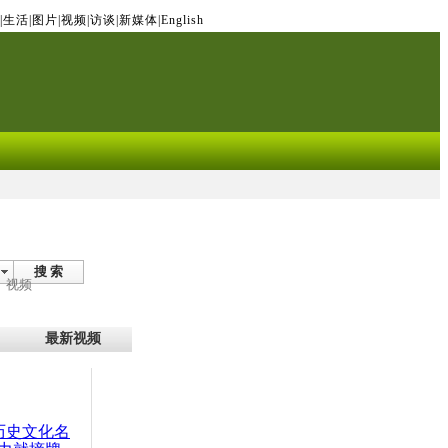
|
生活
|
图片
|
视频
|
访谈
|
新媒体
|
English
搜 索
视频
最新视频
：历史文化名