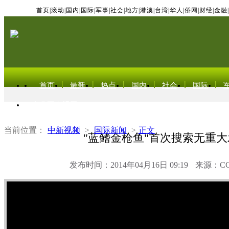
首页
|
滚动
|
国内
|
国际
|
军事
|
社会
|
地方
|
港澳
|
台湾
|
华人
|
侨网
|
财经
|
金融
|
首页
最新
热点
国内
社会
国际
东北亚电视网
当前位置：
中新视频
>
国际新闻
>
正文
"蓝鳍金枪鱼"首次搜索无重大
发布时间：2014年04月16日 09:19
来源：C