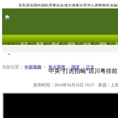
首页
|
滚动
|
国内
|
国际
|
军事
|
社会
|
地方
|
港澳
|
台湾
|
华人
|
侨网
|
财经
|
金融
|
首页
最新
热点
国内
社会
国际
东北亚电视网
当前位置：
中新视频
>
热点新闻
>
国是
>
正文
中央“打虎拍蝇”琼川粤排前
发布时间：2014年04月16日 10:17
来源：上