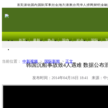
首页
|
滚动
|
国内
|
国际
|
军事
|
社会
|
地方
|
港澳
|
台湾
|
华人
|
侨网
|
财经
|
金融
|
首页
最新
热点
国内
社会
国际
东北亚电视网
当前位置：
中新视频
>
国际新闻
>
正文
韩国沉船事故致4人遇难 数据公布
发布时间：2014年04月16日 18:41
来源：中