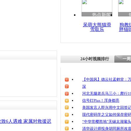
热点新闻
呆萌大熊猫滑
狗教
雪取乐
胖猫
24小时视频排行
一周
【中国风】德云社孟鹤堂：万
深
河北无腿老兵马三小：爬行19
信号灯Plus！浑身都亮
美国发言人即兴用中文回答
现代密码学之父如何保存密
致6人遇难 家属对救援迟
“中华赏樱胜地”无锡太湖鼋
清华设计师投身胡同厕所改造