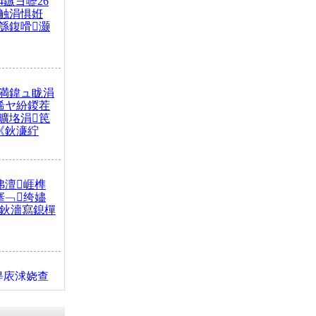
4鏃ヨ嚦26
触涓惧姙
綔鍑嗗灏
満鍏ュ眬涓
浠ヤ紛鍐茬
曠垎涓笢
《鈥濓紵
弗澶崕榫
搴﹁绔嬧
澂鈥濇寫鎴樿
缇庡浗娆查
簹涓庝腑鍥
┾€濓紝鍙嶅
解€斾笢鐩