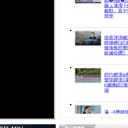
鍧�6鏈�2
鏃ュ湪澶╂
鍚勯」宸ヤ
辩华
缇庡浗涓嬪
哄摢鑸紵
獊浼氬惁寮
鈥滅伀鑽
鍔犳嬁澶ф
欒垷鑺傞
€滅唺鐚
禌
瀛﹁€咃細
€间笢鍗椾
解€滆劚閽
姪鎺ㄤ腑鍥