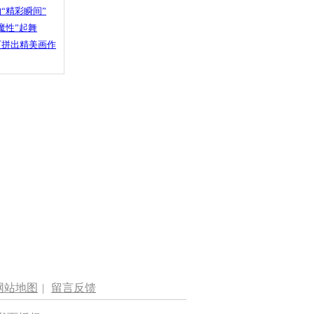
“精彩瞬间”
魔性”起舞
石拼出精美画作
网站地图
|
留言反馈