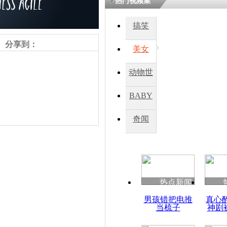
热门视频集
熷悎浣� 
瘑灞€
搞笑
分享到：
美女
娉板浗閫€
笂灏嗭細姝�
动物世
忓彈瀹炴垬
鍚稿紩澶氬
界
ㄤ笘鐣岃
BABY
秀
奇闻
韩总理慰问
泼水
热点新闻
责任编辑：【
杜海涛
】
男孩错把电推
真心
当梳子
神剧