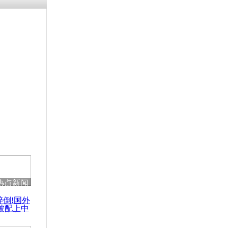
涓ㄥ浗闄呰
褰圭┖鍐涗
-10CE缁
妫€楠岋紝
浗鍏虫敞涓
乘客家属遭
热点新闻
醉倒!国外
被配上中
国民乐