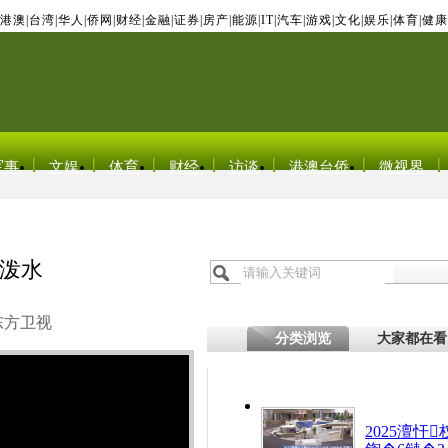
港澳
|
台湾
|
华人
|
侨网
|
财经
|
金融
|
证券
|
房产
|
能源
|
IT
|
汽车
|
游戏
|
文化
|
娱乐
|
体育
|
健康
军事
文娱
体育
财经
访谈
港澳台侨
微视界
泼水
东方卫视
分类浏览
大家都在看
2025澶忓