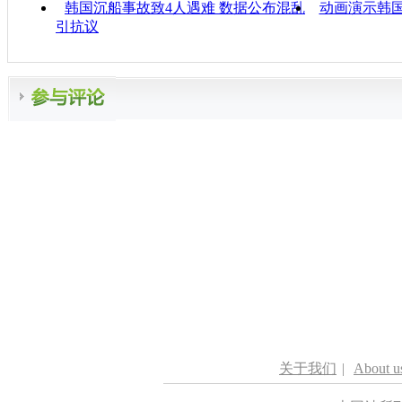
韩国沉船事故致4人遇难 数据公布混乱
动画演示韩
引抗议
关于我们
|
About u