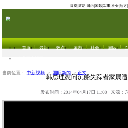
首页
|
滚动
|
国内
|
国际
|
军事
|
社会
|
地方
|
首页
最新
热点
国内
社会
国际
东北亚电视网
当前位置：
中新视频
>
国际新闻
>
正文
韩总理慰问沉船失踪者家属遭
发布时间：2014年04月17日 11:08
来源：