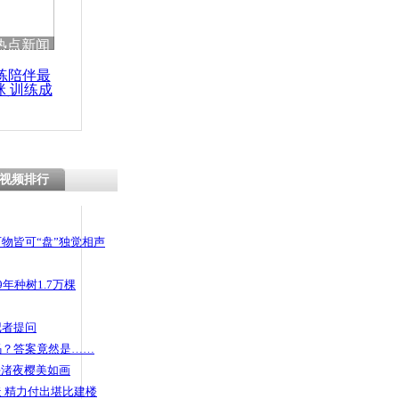
热点新闻
练陪伴最
咪 训练成
功瘦身
视频排行
物皆可“盘”独觉相声
年种树1.7万棵
记者提问
码？答案竟然是……
头渚夜樱美如画
 精力付出堪比建楼