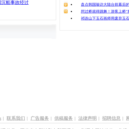
国沉船事故经过
盘点韩国瑜访大陆台前幕后的
想过桥就得跳舞！游客上桥“
祁连山下玉石画师用废弃玉
s
|
联系我们
|
广告服务
|
供稿服务
|
法律声明
|
招聘信息
|