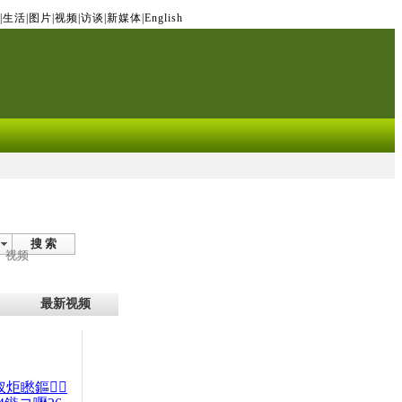
|
生活
|
图片
|
视频
|
访谈
|
新媒体
|
English
搜 索
视频
最新视频
杈炬矁鏂