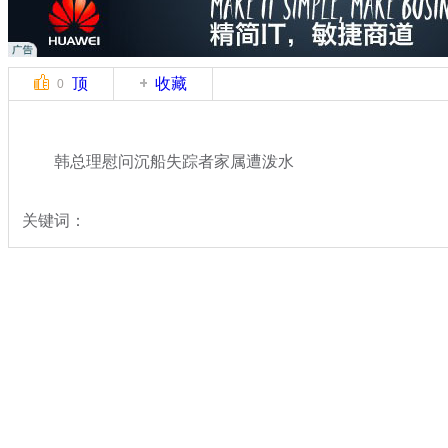
顶
收藏
0
韩总理慰问沉船失踪者家属遭泼水
关键词：
分类名称：
国际新闻
韩国沉船事故
标签：
专题：
载400余人客船在韩海域沉没