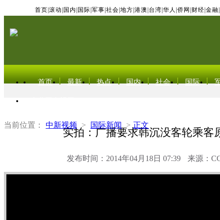
首页
|
滚动
|
国内
|
国际
|
军事
|
社会
|
地方
|
港澳
|
台湾
|
华人
|
侨网
|
财经
|
金融
|
首页
最新
热点
国内
社会
国际
东北亚电视网
当前位置：
中新视频
>
国际新闻
>
正文
实拍：广播要求韩沉没客轮乘客
发布时间：2014年04月18日 07:39
来源：C