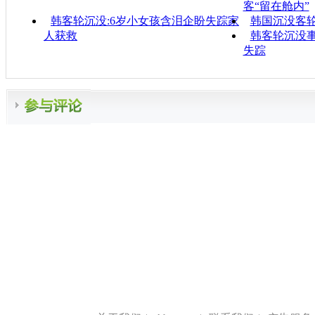
客“留在舱内”
韩客轮沉没:6岁小女孩含泪企盼失踪家
韩国沉没客
人获救
韩客轮沉没事
失踪