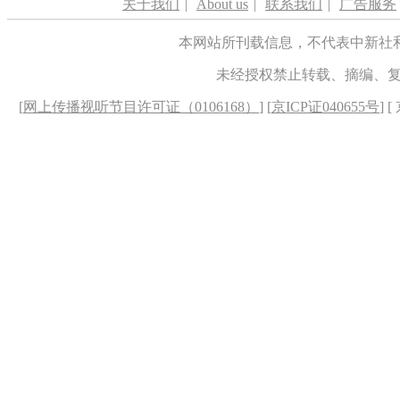
关于我们
|
About us
|
联系我们
|
广告服务
本网站所刊载信息，不代表中新社
未经授权禁止转载、摘编、
[
网上传播视听节目许可证（0106168）
] [
京ICP证040655号
] 