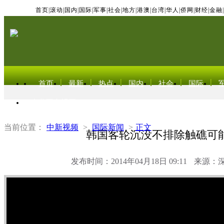
首页
|
滚动
|
国内
|
国际
|
军事
|
社会
|
地方
|
港澳
|
台湾
|
华人
|
侨网
|
财经
|
金融
|
首页
最新
热点
国内
社会
国际
东北亚电视网
当前位置：
中新视频
>
国际新闻
>
正文
韩国客轮沉没不排除触礁可
发布时间：2014年04月18日 09:11
来源：