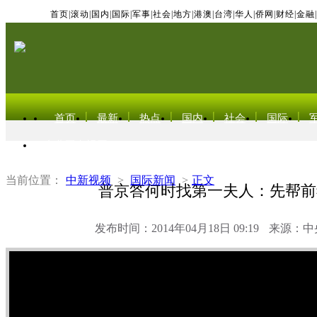
首页
|
滚动
|
国内
|
国际
|
军事
|
社会
|
地方
|
港澳
|
台湾
|
华人
|
侨网
|
财经
|
金融
|
首页
最新
热点
国内
社会
国际
东北亚电视网
当前位置：
中新视频
>
国际新闻
>
正文
普京答何时找第一夫人：先帮前
发布时间：2014年04月18日 09:19
来源：中