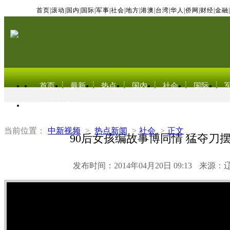
首页
|
滚动
|
国内
|
国际
|
军事
|
社会
|
地方
|
港澳
|
台湾
|
华人
|
侨网
|
财经
|
金融
|
首页
最新
热点
国内
社会
国际
东北亚电视网
当前位置：
中新视频
>
热点新闻
>
社会
>
正文
90后女孩编故事博同情 猛夺刀
发布时间：2014年04月20日 09:13
来源：