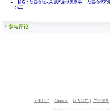
拍客：劫匪抢劫未果 残忍射杀无辜清
劫匪抢得万元
洁工
关于我们
|
About us
|
联系我们
|
广告服务