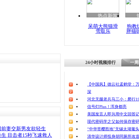
清明祭英烈
魂
热点新闻
呆萌大熊猫滑
狗教
雪取乐
胖猫
实拍男子撒
被民警劝下
24小时视频排行
一周
【中国风】德云社孟鹤堂：万
深
河北无腿老兵马三小：爬行19
信号灯Plus！浑身都亮
美国发言人即兴用中文回答
现代密码学之父如何保存密
因前妻交新男友欲轻生
“中华赏樱胜地”无锡太湖鼋
生 目击者15秒飞速救人
清华设计师投身胡同厕所改造