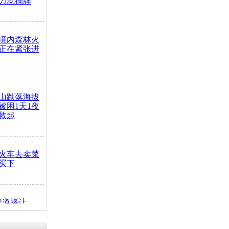
力就摘牌
境内森林火
正在紧张进
山跌落海拔
崖被困1天1夜
救起
火车去卖菜
买下
把道路让
突发疾病交