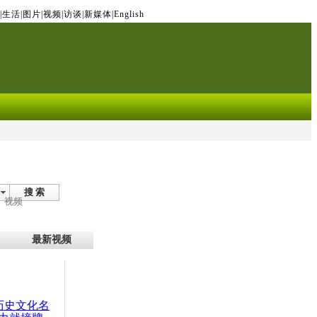
|
生活
|
图片
|
视频
|
访谈
|
新媒体
|
English
搜 索
视频
最新视频
：历史文化名