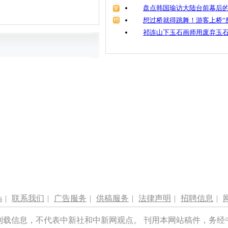
盘点韩国瑜访大陆台前幕后的
想过桥就得跳舞！游客上桥“
祁连山下玉石画师用废弃玉
s
|
联系我们
|
广告服务
|
供稿服务
|
法律声明
|
招聘信息
|
刊载信息，不代表中新社和中新网观点。 刊用本网站稿件，务经