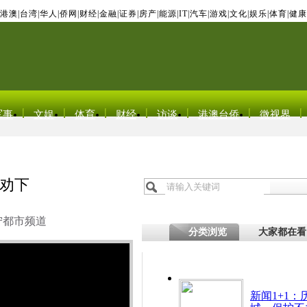
港澳
|
台湾
|
华人
|
侨网
|
财经
|
金融
|
证券
|
房产
|
能源
|
IT
|
汽车
|
游戏
|
文化
|
娱乐
|
体育
|
健康
军事
文娱
体育
财经
访谈
港澳台侨
微视界
劝下
宁都市频道
分类浏览
大家都在看
新闻1+1