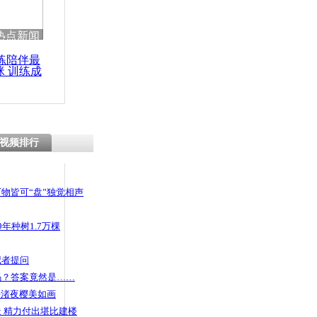
 哀思悼忠
热点新闻
练陪伴最
咪 训练成
功瘦身
冥币欲跳楼
视频排行
物皆可“盘”独觉相声
年种树1.7万棵
记者提问
码？答案竟然是……
头渚夜樱美如画
 精力付出堪比建楼