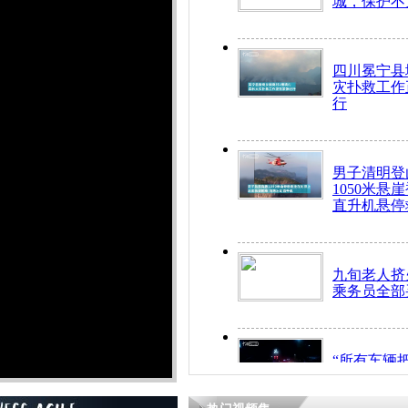
城，保护不
四川冕宁县
灾扑救工作
行
男子清明登
1050米悬
直升机悬停
九旬老人挤
乘务员全部
“所有车辆
开！”儿童
警急速救助