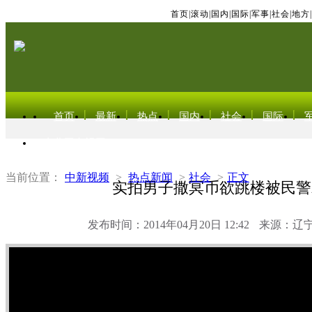
首页
|
滚动
|
国内
|
国际
|
军事
|
社会
|
地方
|
首页
最新
热点
国内
社会
国际
东北亚电视网
当前位置：
中新视频
>
热点新闻
>
社会
>
正文
实拍男子撒冥币欲跳楼被民警
发布时间：2014年04月20日 12:42
来源：辽