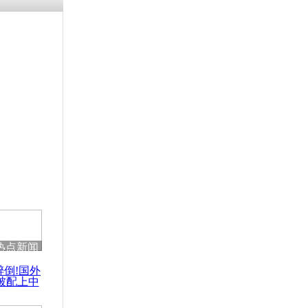
残疾男子因
砸银行
千年传统习
众为娥皇女
行被查情绪
回答崩溃原
热点新闻
乡上万人欢
醉倒!国外
节
被配上中
国民乐