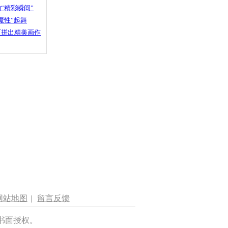
“精彩瞬间”
魔性”起舞
石拼出精美画作
网站地图
|
留言反馈
书面授权。