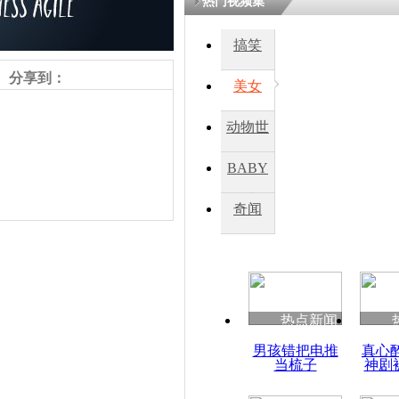
热门视频集
搞笑
四川一精神
病发持大锤
分享到：
美女
动物世
探访传承四
俗：近万民
界
BABY
英省亲送行
秀
奇闻
小伙骑车逆
崩溃 网上
因
责任编辑：【
杜海涛
】
热点新闻
四川兴文苗
男孩错把电推
真心
度苗族花山
当梳子
神剧