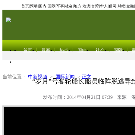
首页
|
滚动
|
国内
|
国际
|
军事
|
社会
|
地方
|
港澳
|
台湾
|
华人
|
侨网
|
财经
|
金融
|
首页
最新
热点
国内
社会
国际
东北亚电视网
当前位置：
中新视频
>
国际新闻
>
正文
“岁月”号客轮船长船员临阵脱逃导
发布时间：2014年04月21日 07:39
来源：