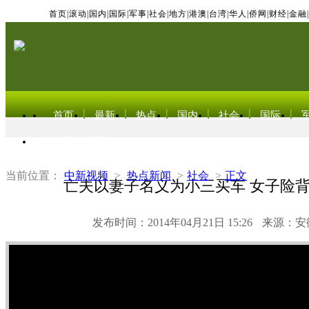
首页
|
滚动
|
国内
|
国际
|
军事
|
社会
|
地方
|
港澳
|
台湾
|
华人
|
侨网
|
财经
|
金融
|
首页
最新
热点
国内
社会
国际
东北亚电视网
当前位置：
中新视频
>
热点新闻
>
社会
>
正文
亡夫以妻子名义为小三买车 女子险背
发布时间：2014年04月21日 15:26
来源：安