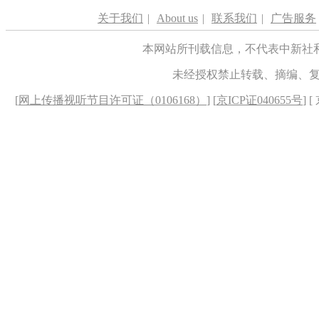
关于我们
|
About us
|
联系我们
|
广告服务
本网站所刊载信息，不代表中新社
未经授权禁止转载、摘编、
[
网上传播视听节目许可证（0106168）
] [
京ICP证040655号
] 