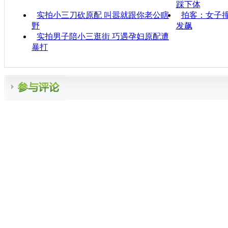
踩下体
实拍小三刀砍原配 叫嚣就跟你老公瞎
拍客：女子撞
野
发飙
实拍男子陪小三逛街 巧遇孕妇原配遭
暴打