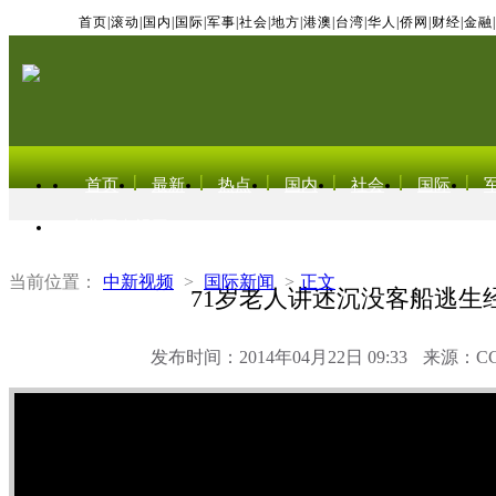
首页
|
滚动
|
国内
|
国际
|
军事
|
社会
|
地方
|
港澳
|
台湾
|
华人
|
侨网
|
财经
|
金融
|
首页
最新
热点
国内
社会
国际
东北亚电视网
当前位置：
中新视频
>
国际新闻
>
正文
71岁老人讲述沉没客船逃生
发布时间：2014年04月22日 09:33
来源：C